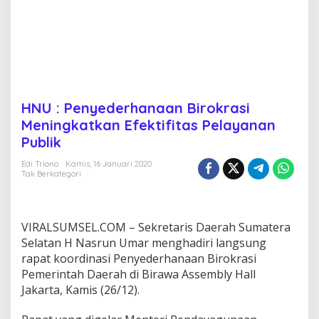
r
o
k
r
a
s
i
M
HNU : Penyederhanaan Birokrasi
e
Meningkatkan Efektifitas Pelayanan
n
i
Publik
n
g
Edi Triono
Kamis, 16 Januari 2020
Tak Berkategori
k
a
t
k
VIRALSUMSEL.COM – Sekretaris Daerah Sumatera
a
n
Selatan H Nasrun Umar menghadiri langsung
E
rapat koordinasi Penyederhanaan Birokrasi
f
Pemerintah Daerah di Birawa Assembly Hall
e
Jakarta, Kamis (26/12).
k
t
i