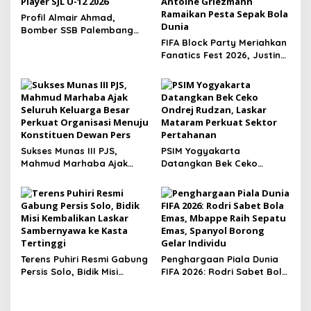
Profil Almair Ahmad,
Bomber SSB Palembang
Soccer Skills yang Raih
FIFA Block Party Meriahkan
Best Player SJL U-12 2026
Fanatics Fest 2026, Justin
Bieber hingga Antoine
Griezmann Ramaikan Pesta
Sepak Bola Dunia
Sukses Munas III PJS,
PSIM Yogyakarta
Mahmud Marhaba Ajak
Datangkan Bek Ceko
Seluruh Keluarga Besar
Ondrej Rudzan, Laskar
Perkuat Organisasi Menuju
Mataram Perkuat Sektor
Konstituen Dewan Pers
Pertahanan
Terens Puhiri Resmi Gabung
Penghargaan Piala Dunia
Persis Solo, Bidik Misi
FIFA 2026: Rodri Sabet Bola
Kembalikan Laskar
Emas, Mbappe Raih Sepatu
Sambernyawa ke Kasta
Emas, Spanyol Borong
Tertinggi
Gelar Individu