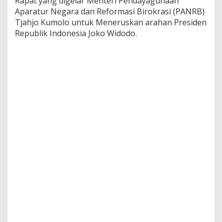
Rapat yang digelar Menteri Pendayagunaan
f
Aparatur Negara dan Reformasi Birokrasi (PANRB)
i
Tjahjo Kumolo untuk Meneruskan arahan Presiden
t
Republik Indonesia Joko Widodo.
a
s
P
e
l
a
y
a
n
a
n
P
u
b
l
i
k