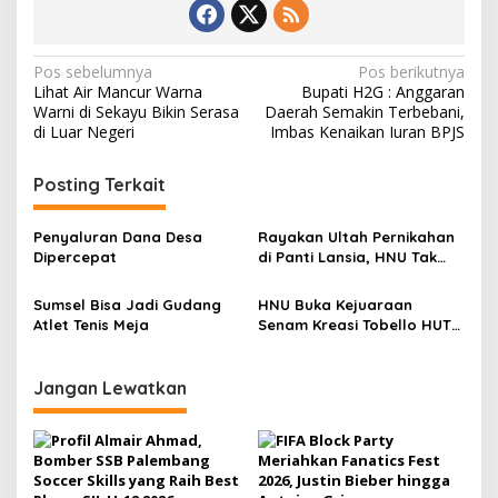
N
Pos sebelumnya
Pos berikutnya
Lihat Air Mancur Warna
Bupati H2G : Anggaran
a
Warni di Sekayu Bikin Serasa
Daerah Semakin Terbebani,
v
di Luar Negeri
Imbas Kenaikan Iuran BPJS
i
Posting Terkait
g
a
Penyaluran Dana Desa
Rayakan Ultah Pernikahan
s
Dipercepat
di Panti Lansia, HNU Tak
Sanggup Menahan Air Mata
i
Sumsel Bisa Jadi Gudang
HNU Buka Kejuaraan
p
Atlet Tenis Meja
Senam Kreasi Tobello HUT
FKPPI
o
s
Jangan Lewatkan