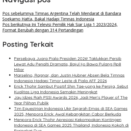
Pos sebelumnya
Timnas Argentina Telah Mendarat di Bandara
Soekarno Hatta, Bakal Hadapi Timnas Indonesia
Pos berikutnya
Ini Televisi Pemilik Hak Siar Liga 1 2023/2024,
Format Berubah dengan 314 Pertandingan
Posting Terkait
Persebaya Juara Piala Presiden 2026! Taklukkan Persib
Lewat Adu Penalti Dramatis, Bajul Ijo Bawa Pulang Rp8
Miliar
Marselino, Ragnar, dan Justin Hubner Absen Bela Timnas
Indonesia Hadapi Timor Leste di Piala AFF 2026
Erick Thohir Sambut Positif Shin Tae-yong ke Persija, Sebut
Kualitas Liga Indonesia Semakin Meningkat
Jay Idzes Raih PSSI Awards 2026, Jadi Men’s Player of The
Year Pilihan Publik
Tim Equestrian Indonesia Ukir Sejarah Emas di SEA Games
2025, Menpora Erick: Awal Kebangkitan Cabor Berkuda
Menpora Erick Thohir Apresiasi Kekompakan Kontingen
Indonesia di SEA Games 2025 Thailand, Indonesia Kokoh di
Peringkat Dua