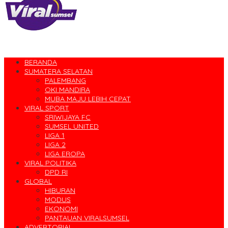
BERANDA
SUMATERA SELATAN
PALEMBANG
OKI MANDIRA
MUBA MAJU LEBIH CEPAT
VIRAL SPORT
SRIWIJAYA FC
SUMSEL UNITED
LIGA 1
LIGA 2
LIGA EROPA
VIRAL POLITIKA
DPD RI
GLOBAL
HIBURAN
MODUS
EKONOMI
PANTAUAN VIRALSUMSEL
ADVERTORIAL