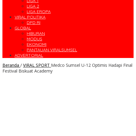
LIGA 1
LIGA 2
LIGA EROPA
VIRAL POLITIKA
DPD RI
GLOBAL
HIBURAN
MODUS
EKONOMI
PANTAUAN VIRALSUMSEL
ADVERTORIAL
Beranda
/
VIRAL SPORT
Medco Sumsel U-12 Optimis Hadapi Final
Festival Biskuat Academy