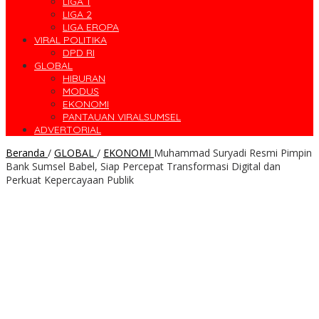
LIGA 1
LIGA 2
LIGA EROPA
VIRAL POLITIKA
DPD RI
GLOBAL
HIBURAN
MODUS
EKONOMI
PANTAUAN VIRALSUMSEL
ADVERTORIAL
Beranda
/
GLOBAL
/
EKONOMI
Muhammad Suryadi Resmi Pimpin
Bank Sumsel Babel, Siap Percepat Transformasi Digital dan
Perkuat Kepercayaan Publik