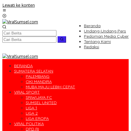
Lewati ke konten
Beranda
Undang-Undang Pers
Pedoman Media Cyber
Tentang Kami
Redaksi
BERANDA
SUMATERA SELATAN
PALEMBANG
OKI MANDIRA
MUBA MAJU LEBIH CEPAT
VIRAL SPORT
SRIWIJAYA FC
SUMSEL UNITED
LIGA 1
LIGA 2
LIGA EROPA
VIRAL POLITIKA
DPD RI