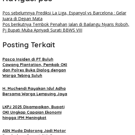
Pos sebelumnya
Prediksi La Liga, Espanyol vs Barcelona : Gelar
Juara di Depan Mata
Pos berikutnya
Tembok Penahan Jalan di Bailangu Nyaris Roboh,
Pj Bupati Muba Apriyadi Surati BBWS VIII
Posting Terkait
Pasca Insiden di PT Buluh
Cawang Plantation, Pemkab OKI
dan Polres Buka Dialog dengan
Warga Tebing Suluh
H. Muchendi Rayakan Idul Adha
Bersama Warga Lempuing Jaya
LKPJ 2025 Disampaikan, Bupati
OKI Ungkap Capaian Ekonomi
hingga IPM Meningkat
ASN Muda Didorong Jadi Motor