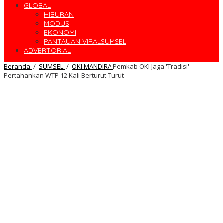
GLOBAL
HIBURAN
MODUS
EKONOMI
PANTAUAN VIRALSUMSEL
ADVERTORIAL
Beranda
/
SUMSEL
/
OKI MANDIRA
Pemkab OKI Jaga 'Tradisi'
Pertahankan WTP 12 Kali Berturut-Turut