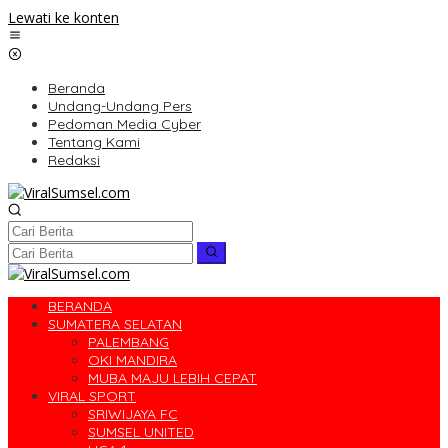
Lewati ke konten
Beranda
Undang-Undang Pers
Pedoman Media Cyber
Tentang Kami
Redaksi
BERANDA
SUMATERA SELATAN
PALEMBANG
OKI MANDIRA
MUBA MAJU LEBIH CEPAT
VIRAL SPORT
SRIWIJAYA FC
SUMSEL UNITED