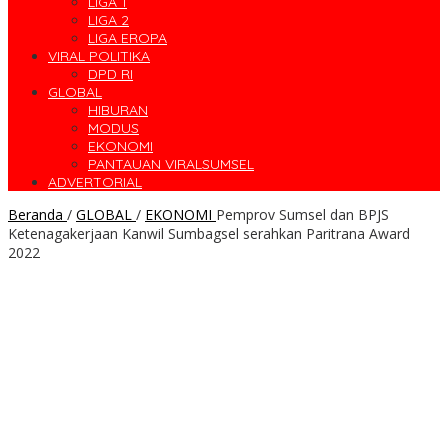
LIGA 1
LIGA 2
LIGA EROPA
VIRAL POLITIKA
DPD RI
GLOBAL
HIBURAN
MODUS
EKONOMI
PANTAUAN VIRALSUMSEL
ADVERTORIAL
Beranda
/
GLOBAL
/
EKONOMI
Pemprov Sumsel dan BPJS
Ketenagakerjaan Kanwil Sumbagsel serahkan Paritrana Award
2022