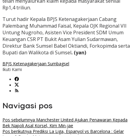
telah menyalurkan klaim kepada masyarakat senilai
Rp1,4 triliun.
Turut hadir Kepala BPJS Ketenagakerjaan Cabang
Palembang Muhammad Faisal, Kepala OJK Regional VII
Untung Nugroho, Asisten Vice President SDM Umum
Keuangan CSR PT Bukit Asam Yulian Sudarmawan,
Direktur Bank Sumsel Babel Oktiandi, Forkopimda serta
Bupati dan Walikota di Sumsel
. (yan)
BPJS Ketenagakerjaan Sumbagsel
Ikuti Kami
Navigasi pos
Pos sebelumnya
Manchester United Ajukan Penawaran Kepada
Bek Napoli Asal Korsel, Kim Min-jae
Pos berikutnya
Prediksi La Liga, Espanyol vs Barcelona : Gelar