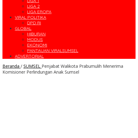
LIGA 1
LIGA 2
LIGA EROPA
VIRAL POLITIKA
DPD RI
GLOBAL
HIBURAN
MODUS
EKONOMI
PANTAUAN VIRALSUMSEL
ADVERTORIAL
Beranda
/
SUMSEL
Penjabat Walikota Prabumulih Menerima
Komisioner Perlindungan Anak Sumsel