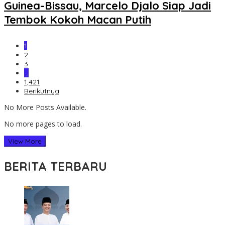
Guinea-Bissau, Marcelo Djalo Siap Jadi
Tembok Kokoh Macan Putih
1
2
3
…
1,421
Berikutnya
No More Posts Available.
No more pages to load.
View More
BERITA TERBARU