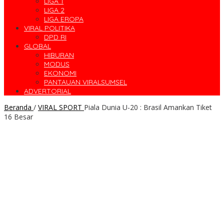
LIGA 1
LIGA 2
LIGA EROPA
VIRAL POLITIKA
DPD RI
GLOBAL
HIBURAN
MODUS
EKONOMI
PANTAUAN VIRALSUMSEL
ADVERTORIAL
Beranda
/
VIRAL SPORT
Piala Dunia U-20 : Brasil Amankan Tiket
16 Besar