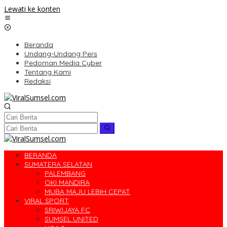
Lewati ke konten
Beranda
Undang-Undang Pers
Pedoman Media Cyber
Tentang Kami
Redaksi
BERANDA
SUMATERA SELATAN
PALEMBANG
OKI MANDIRA
MUBA MAJU LEBIH CEPAT
VIRAL SPORT
SRIWIJAYA FC
SUMSEL UNITED