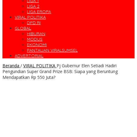
LIGA 1
LIGA 2
LIGA EROPA
VIRAL POLITIKA
DPD RI
GLOBAL
HIBURAN
MODUS
EKONOMI
PANTAUAN VIRALSUMSEL
ADVERTORIAL
Beranda
/
VIRAL POLITIKA
Pj Gubernur Elen Setiadi Hadiri
Pengundian Super Grand Prize BSB: Siapa yang Beruntung
Mendapatkan Rp 550 Juta?