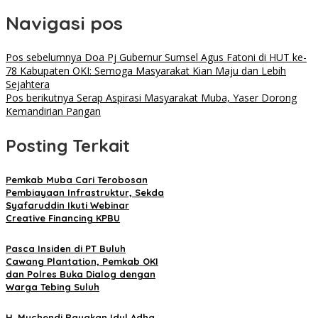
Navigasi pos
Pos sebelumnya
Doa Pj Gubernur Sumsel Agus Fatoni di HUT ke-
78 Kabupaten OKI: Semoga Masyarakat Kian Maju dan Lebih
Sejahtera
Pos berikutnya
Serap Aspirasi Masyarakat Muba, Yaser Dorong
Kemandirian Pangan
Posting Terkait
Pemkab Muba Cari Terobosan
Pembiayaan Infrastruktur, Sekda
Syafaruddin Ikuti Webinar
Creative Financing KPBU
Pasca Insiden di PT Buluh
Cawang Plantation, Pemkab OKI
dan Polres Buka Dialog dengan
Warga Tebing Suluh
H. Muchendi Rayakan Idul Adha