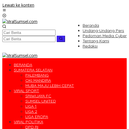
Lewati ke konten
Beranda
Undang-Undang Pers
Pedoman Media Cyber
Tentang Kami
Redaksi
BERANDA
SUMATERA SELATAN
PALEMBANG
OKI MANDIRA
MUBA MAJU LEBIH CEPAT
VIRAL SPORT
SRIWIJAYA FC
SUMSEL UNITED
LIGA 1
LIGA 2
LIGA EROPA
VIRAL POLITIKA
DPD RI