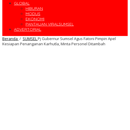
GLOBAL
HIBURAN
MODUS
EKONOMI
PANTAUAN VIRALSUMSEL
ADVERTORIAL
Beranda
/
SUMSEL
Pj Gubernur Sumsel Agus Fatoni Pimpin Apel
Kesiapan Penanganan Karhutla, Minta Personel Ditambah