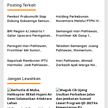
g
Posting Terkait
a
s
Pemkot Prabumulih Siap
Holding Perkebunan
Dukung Suksesnya Sensus
Nusantara Melalui PTPN IV
i
Ekonomi 2026
Regional III Rayakan Hari
p
Pahlawan dengan Spirit
BRI Region 6/Jakarta 1
Semangat Hari Pahlawan,
Produktivitas dan
Gelar Upacara Peringatan
Frontliner KAI Daop 1
o
Kolaborasi
Hari Pahlawan 2025
Jakarta Sapa Pelanggan
s
dengan Kostum Pahlawan
Peringati Hari Pahlawan,
Teladani Semangat Juang
Frontliner KAI Sumut
Pahlawan, Momentum
Kenakan Kostum Pejuang
Renungan Bagi Generasi
dan Bagikan Hadiah
Penerus
Kapolsek Rambutan IPTU
Hari Pahlawan, Ahmad
Harmoko: Jadi Pahlawan
Zarkasih Ajak Warga NU
Masa Kini dengan Melayani
Banyuasin Lanjutkan
dan Melindungi Rakyat
Perjuangan Ulama dan
Bangsa
Jangan Lewatkan