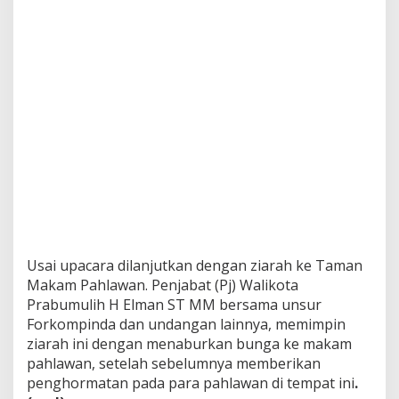
k
e
M
a
k
a
m
P
a
h
l
a
w
a
n
Usai upacara dilanjutkan dengan ziarah ke Taman
Makam Pahlawan. Penjabat (Pj) Walikota
Prabumulih H Elman ST MM bersama unsur
Forkompinda dan undangan lainnya, memimpin
ziarah ini dengan menaburkan bunga ke makam
pahlawan, setelah sebelumnya memberikan
penghormatan pada para pahlawan di tempat ini
.