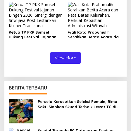
Perempuan dan Promosi
UMKM Kuliner Sumsel
Ketua TP PKK Sumsel
Wali Kota Prabumulih
Dukung Festival Jajanan
Serahkan Berita Acara dan
Bingen 2026, Sinergi
Peta Batas Kelurahan,
dengan Sriwijaya Post
Perkuat Kepastian
Lestarikan Kuliner
Administrasi Wilayah
Tradisional
View More
BERITA TERBARU
Persela Kerucutkan Seleksi Pemain, Bima
Sakti Siapkan Skuad Terbaik Lewat TC di
Batu
Kendal Tornado FC Datangkan Fredyan