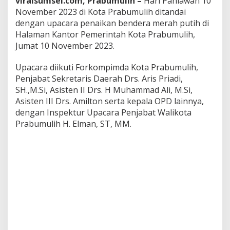
viralsumsel.com, Prabumulih –
Hari Pahlawan 10
a
November 2023 di Kota Prabumulih ditandai
r
dengan upacara penaikan bendera merah putih di
a
Halaman Kantor Pemerintah Kota Prabumulih,
h
d
Jumat 10 November 2023.
e
n
Upacara diikuti Forkompimda Kota Prabumulih,
g
Penjabat Sekretaris Daerah Drs. Aris Priadi,
a
SH.,M.Si, Asisten II Drs. H Muhammad Ali, M.Si,
n
M
Asisten III Drs. Amilton serta kepala OPD lainnya,
e
dengan Inspektur Upacara Penjabat Walikota
n
Prabumulih H. Elman, ST, MM.
a
b
u
r
k
a
n
B
u
n
g
a