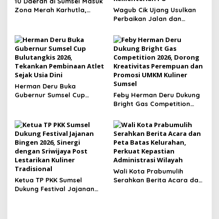
10 Daerah di Sumsel Masuk
Zona Merah Karhutla,
Wagub Cik Ujang Usulkan
Muba dan OKI Catat
Perbaikan Jalan dan
Kejadian Terbanyak
Jembatan Sumsel Lewat
Program IJD 2027 ke
Kementerian PU
Herman Deru Buka
Gubernur Sumsel Cup
Feby Herman Deru Dukung
Bulutangkis 2026, Tekankan
Bright Gas Competition
Pembinaan Atlet Sejak Usia
2026, Dorong Kreativitas
Dini
Perempuan dan Promosi
UMKM Kuliner Sumsel
Wali Kota Prabumulih
Ketua TP PKK Sumsel
Serahkan Berita Acara dan
Dukung Festival Jajanan
Peta Batas Kelurahan,
Bingen 2026, Sinergi
Perkuat Kepastian
dengan Sriwijaya Post
Administrasi Wilayah
Lestarikan Kuliner