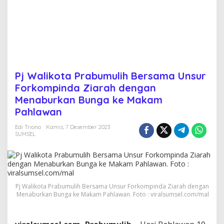
B
e
r
s
a
m
a
U
Pj Walikota Prabumulih Bersama Unsur
n
Forkompinda Ziarah dengan
s
u
Menaburkan Bunga ke Makam
r
Pahlawan
F
o
Edi Triono
Kamis, 7 Desember 2023
r
SUMSEL
k
o
m
p
i
n
Pj Walikota Prabumulih Bersama Unsur Forkompinda Ziarah dengan
Menaburkan Bunga ke Makam Pahlawan. Foto : viralsumsel.com/mal
d
a
Z
i