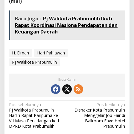
(mal)
Baca Juga :
Pj Walikota Prabumulih Ikuti
Rapat Koordinasi Nasiona Pendapatan dan
Keuangan Daerah
H. Elman
Hari Pahlawan
Pj Walikota Prabumulih
Ikuti Kami
N
Pos sebelumnya
Pos berikutnya
Pj Walikota Prabumulih
Disnaker Kota Prabumulih
a
Hadiri Rapat Paripurna ke –
Menggelar Job Fair di
v
VII Masa Persidangan ke I
Ballroom Fave Hotel
DPRD Kota Prabumulih
Prabumulih
i