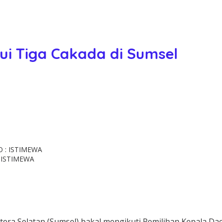
i Tiga Cakada di Sumsel
: ISTIMEWA
era Selatan (Sumsel) bakal mengikuti Pemilihan Kepala Daer