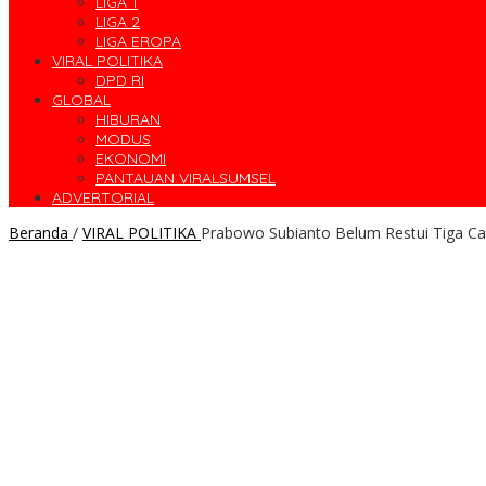
LIGA 1
LIGA 2
LIGA EROPA
VIRAL POLITIKA
DPD RI
GLOBAL
HIBURAN
MODUS
EKONOMI
PANTAUAN VIRALSUMSEL
ADVERTORIAL
Beranda
/
VIRAL POLITIKA
Prabowo Subianto Belum Restui Tiga Ca