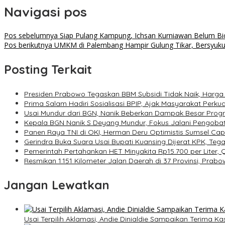
Navigasi pos
Pos sebelumnya
Siap Pulang Kampung, Ichsan Kurniawan Belum Bi
Pos berikutnya
UMKM di Palembang Hampir Gulung Tikar, Bersyuk
Posting Terkait
Presiden Prabowo Tegaskan BBM Subsidi Tidak Naik, Harga 
Prima Salam Hadiri Sosialisasi BPIP, Ajak Masyarakat Perku
Usai Mundur dari BGN, Nanik Beberkan Dampak Besar Progr
Kepala BGN Nanik S Deyang Mundur, Fokus Jalani Pengoba
Panen Raya TNI di OKI, Herman Deru Optimistis Sumsel Cap
Gerindra Buka Suara Usai Bupati Kuansing Dijerat KPK, Teg
Pemerintah Pertahankan HET Minyakita Rp15.700 per Liter, 
Resmikan 1.151 Kilometer Jalan Daerah di 37 Provinsi, Prabo
Jangan Lewatkan
Usai Terpilih Aklamasi, Andie Dinialdie Sampaikan Terima K