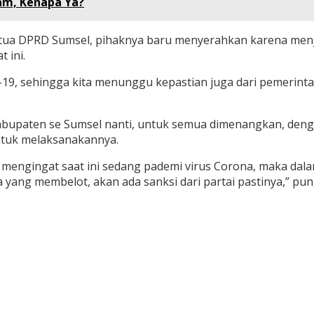
am, Kenapa Ya?
etua DPRD Sumsel, pihaknya baru menyerahkan karena menja
 ini.
-19, sehingga kita menunggu kepastian juga dari pemerinta
7 Kabupaten se Sumsel nanti, untuk semua dimenangkan, d
untuk melaksanakannya.
s, mengingat saat ini sedang pademi virus Corona, maka da
a yang membelot, akan ada sanksi dari partai pastinya,” pung