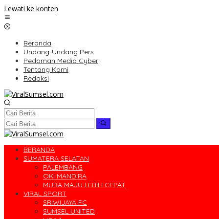
Lewati ke konten
Beranda
Undang-Undang Pers
Pedoman Media Cyber
Tentang Kami
Redaksi
BERANDA
SUMATERA SELATAN
PALEMBANG
OKI MANDIRA
MUBA MAJU LEBIH CEPAT
VIRAL SPORT
SRIWIJAYA FC
SUMSEL UNITED