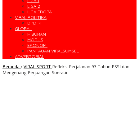
LIGA 1
LIGA 2
LIGA EROPA
VIRAL POLITIKA
DPD RI
GLOBAL
HIBURAN
MODUS
EKONOMI
PANTAUAN VIRALSUMSEL
ADVERTORIAL
Beranda
/
VIRAL SPORT
Refleksi Perjalanan 93 Tahun PSSI dan
Mengenang Perjuangan Soeratin