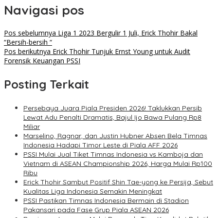
Navigasi pos
Pos sebelumnya
Liga 1 2023 Bergulir 1 Juli, Erick Thohir Bakal
“Bersih-bersih “
Pos berikutnya
Erick Thohir Tunjuk Ernst Young untuk Audit
Forensik Keuangan PSSI
Posting Terkait
Persebaya Juara Piala Presiden 2026! Taklukkan Persib
Lewat Adu Penalti Dramatis, Bajul Ijo Bawa Pulang Rp8
Miliar
Marselino, Ragnar, dan Justin Hubner Absen Bela Timnas
Indonesia Hadapi Timor Leste di Piala AFF 2026
PSSI Mulai Jual Tiket Timnas Indonesia vs Kamboja dan
Vietnam di ASEAN Championship 2026, Harga Mulai Rp100
Ribu
Erick Thohir Sambut Positif Shin Tae-yong ke Persija, Sebut
Kualitas Liga Indonesia Semakin Meningkat
PSSI Pastikan Timnas Indonesia Bermain di Stadion
Pakansari pada Fase Grup Piala ASEAN 2026