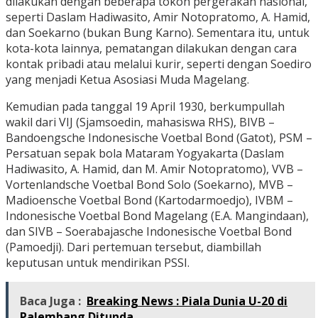
dilakukan dengan beberapa tokoh pergerakan nasional,
seperti Daslam Hadiwasito, Amir Notopratomo, A. Hamid,
dan Soekarno (bukan Bung Karno). Sementara itu, untuk
kota-kota lainnya, pematangan dilakukan dengan cara
kontak pribadi atau melalui kurir, seperti dengan Soediro
yang menjadi Ketua Asosiasi Muda Magelang.
Kemudian pada tanggal 19 April 1930, berkumpullah
wakil dari VIJ (Sjamsoedin, mahasiswa RHS), BIVB –
Bandoengsche Indonesische Voetbal Bond (Gatot), PSM –
Persatuan sepak bola Mataram Yogyakarta (Daslam
Hadiwasito, A. Hamid, dan M. Amir Notopratomo), VVB –
Vortenlandsche Voetbal Bond Solo (Soekarno), MVB –
Madioensche Voetbal Bond (Kartodarmoedjo), IVBM –
Indonesische Voetbal Bond Magelang (E.A. Mangindaan),
dan SIVB – Soerabajasche Indonesische Voetbal Bond
(Pamoedji). Dari pertemuan tersebut, diambillah
keputusan untuk mendirikan PSSI.
Baca Juga :
Breaking News : Piala Dunia U-20 di
Palembang Ditunda