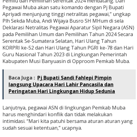
Pemilu dan Pemilihan serentak 2024 mendatang. Dan
Pegawai Muba akan satu komando dengan Pj Bupati
Apriyadi menjunjung tinggi netralitas pegawai,” ungkap
Plh Sekda Muba, Andi Wijaya Busro SH MHum di sela
Deklarasi Netralitas Pegawai Aparatur Sipil Negara (ASN)
pada Pemilihan Umum dan Pemilihan Tahun 2024 Secara
Serentak Se-Sumatera Selatan, Hari Ulang Tahun
KORPRI ke-52 dan Hari Ulang Tahun PGRI ke-78 dan Hari
Guru Nasional Tahun 2023 di Lingkungan Pemerintah
Kabupaten Musi Banyuasin di Opproom Pemkab Muba.
Baca Juga :
Pj Bupati Sandi Fahlepi Pimpin
langsung Upacara Hari Lahir Pancasila dan
Peringatan Hari Lingkungan Hidup Sedunia
Lanjutnya, pegawai ASN di lingkungan Pemkab Muba
harus menghindari konflik dan tidak melakukan
intimidasi. “Mari kita patuhi bersama aturan aturan yang
sudah sesuai ketentuan,” ucapnya.