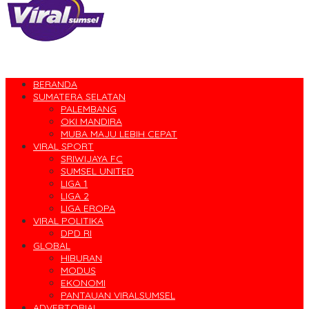
BERANDA
SUMATERA SELATAN
PALEMBANG
OKI MANDIRA
MUBA MAJU LEBIH CEPAT
VIRAL SPORT
SRIWIJAYA FC
SUMSEL UNITED
LIGA 1
LIGA 2
LIGA EROPA
VIRAL POLITIKA
DPD RI
GLOBAL
HIBURAN
MODUS
EKONOMI
PANTAUAN VIRALSUMSEL
ADVERTORIAL