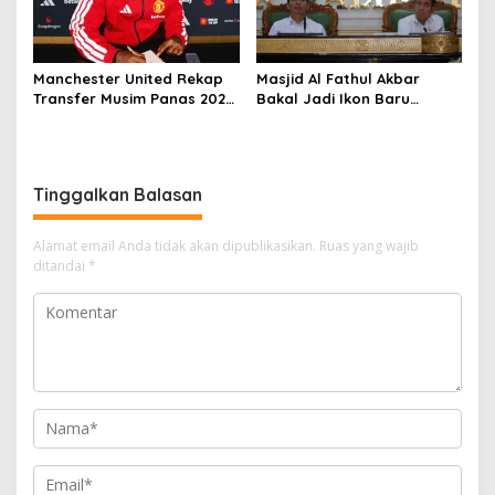
Manchester United Rekap
Masjid Al Fathul Akbar
Transfer Musim Panas 2026:
Bakal Jadi Ikon Baru
Enam Pemain Datang, 12
Palembang, Desain
Hengkang
Terinspirasi Kejayaan
Sriwijaya
Tinggalkan Balasan
Alamat email Anda tidak akan dipublikasikan.
Ruas yang wajib
ditandai
*