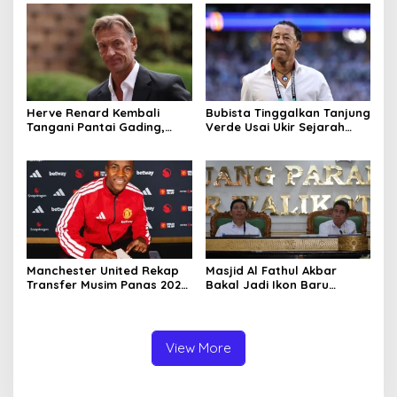
Herve Renard Kembali
Bubista Tinggalkan Tanjung
Tangani Pantai Gading,
Verde Usai Ukir Sejarah
Bawa Misi Pertahankan
Piala Dunia 2026, Gabung
Kejayaan The Elephants
Klub Maroko RS Berkane
Manchester United Rekap
Masjid Al Fathul Akbar
Transfer Musim Panas 2026:
Bakal Jadi Ikon Baru
Enam Pemain Datang, 12
Palembang, Desain
Hengkang
Terinspirasi Kejayaan
Sriwijaya
View More