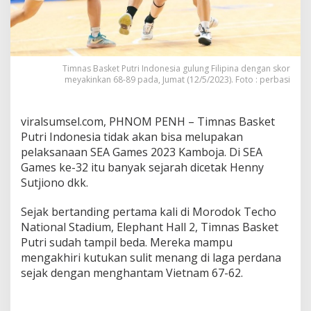
a
s
k
e
t
Timnas Basket Putri Indonesia gulung Filipina dengan skor
P
meyakinkan 68-89 pada, Jumat (12/5/2023). Foto : perbasi
u
t
r
viralsumsel.com, PHNOM PENH – Timnas Basket
i
Putri Indonesia tidak akan bisa melupakan
pelaksanaan SEA Games 2023 Kamboja. Di SEA
Games ke-32 itu banyak sejarah dicetak Henny
Sutjiono dkk.
Sejak bertanding pertama kali di Morodok Techo
National Stadium, Elephant Hall 2, Timnas Basket
Putri sudah tampil beda. Mereka mampu
mengakhiri kutukan sulit menang di laga perdana
sejak dengan menghantam Vietnam 67-62.