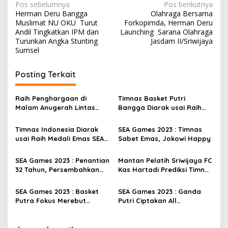
N
Pos sebelumnya
Pos berikutnya
Herman Deru Bangga
Olahraga Bersama
a
Muslimat NU OKU Turut
Forkopimda, Herman Deru
v
Andil Tingkatkan IPM dan
Launching Sarana Olahraga
Turunkan Angka Stunting
Jasdam II/Sriwijaya
i
Sumsel
g
Posting Terkait
a
s
Raih Penghargaan di
Timnas Basket Putri
i
Malam Anugerah Lintas
Bangga Diarak usai Raih
p
Politika Award 2023,
Emas di SEA Games
Nirmala Dewi Termotivasi
Kamboja
Timnas Indonesia Diarak
SEA Games 2023 : Timnas
o
Dedikasikan Diri untuk
usai Raih Medali Emas SEA
Sabet Emas, Jokowi Happy
Kemajuan Olahraga
s
Games
Indonesia
SEA Games 2023 : Penantian
Mantan Pelatih Sriwijaya FC
32 Tahun, Persembahkan
Kas Hartadi Prediksi Timnas
Medali Emas Bagi Seluruh
Indonesia Juara SEA Games
Rakyat Indonesia
2023
SEA Games 2023 : Basket
SEA Games 2023 : Ganda
Putra Fokus Merebut
Putri Ciptakan All
Perunggu Melawan
Indonesian Final
Thailand