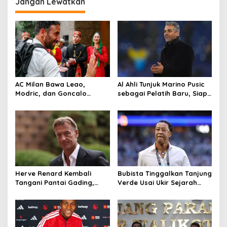
Jangan Lewatkan
AC Milan Bawa Leao,
Al Ahli Tunjuk Marino Pusic
Modric, dan Goncalo
sebagai Pelatih Baru, Siap
Ramos ke Jakarta, Siap
Hadapi Tantangan Piala
Tampil Lawan Chelsea
Interkontinental FIFA
Herve Renard Kembali
Bubista Tinggalkan Tanjung
Tangani Pantai Gading,
Verde Usai Ukir Sejarah
Bawa Misi Pertahankan
Piala Dunia 2026, Gabung
Kejayaan The Elephants
Klub Maroko RS Berkane