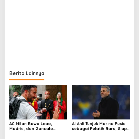
Berita Lainnya
AC Milan Bawa Leao,
Al Ahli Tunjuk Marino Pusic
Modric, dan Goncalo
sebagai Pelatih Baru, Siap
Ramos ke Jakarta, Siap
Hadapi Tantangan Piala
Tampil Lawan Chelsea
Interkontinental FIFA