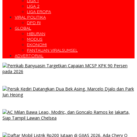
LIGA 1
LIGA 2
LIGA EROPA
VIRAL POLITIKA
DPD RI
GLOBAL
HIBURAN
MODUS
EKONOMI
PANTAUAN VIRALSUMSEL
ADVERTORIAL
Pemkab Banyuasin Targetkan Capaian MCSP KPK 90 Persen
pada 2026
Persik Kediri Datangkan Dua Bek Asing, Marcelo Djalo dan Park
Jun Heong
AC Milan Bawa Leao, Modric, dan Goncalo Ramos ke Jakarta,
Siap Tampil Lawan Chelsea