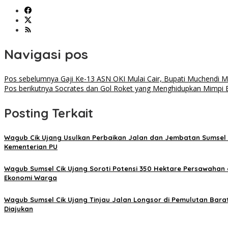
Navigasi pos
Pos sebelumnya
Gaji Ke-13 ASN OKI Mulai Cair, Bupati Muchendi Mi
Pos berikutnya
Socrates dan Gol Roket yang Menghidupkan Mimpi Br
Posting Terkait
Wagub Cik Ujang Usulkan Perbaikan Jalan dan Jembatan Sumsel 
Kementerian PU
Wagub Sumsel Cik Ujang Soroti Potensi 350 Hektare Persawahan 
Ekonomi Warga
Wagub Sumsel Cik Ujang Tinjau Jalan Longsor di Pemulutan Barat
Diajukan