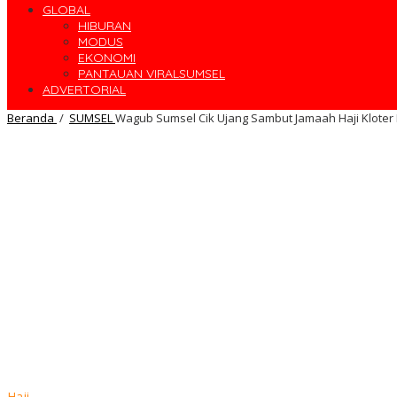
GLOBAL
HIBURAN
MODUS
EKONOMI
PANTAUAN VIRALSUMSEL
ADVERTORIAL
Beranda
/
SUMSEL
Wagub Sumsel Cik Ujang Sambut Jamaah Haji Kloter 
Haji