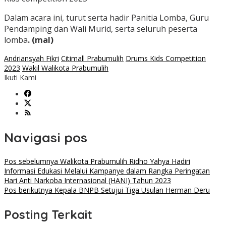
Dalam acara ini, turut serta hadir Panitia Lomba, Guru
Pendamping dan Wali Murid, serta seluruh peserta
lomba
. (mal)
Andriansyah Fikri
Citimall Prabumulih
Drums Kids Competition
2023
Wakil Walikota Prabumulih
Ikuti Kami
Navigasi pos
Pos sebelumnya
Walikota Prabumulih Ridho Yahya Hadiri
Informasi Edukasi Melalui Kampanye dalam Rangka Peringatan
Hari Anti Narkoba Internasional (HANI) Tahun 2023
Pos berikutnya
Kepala BNPB Setujui Tiga Usulan Herman Deru
Posting Terkait