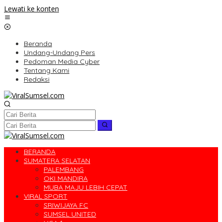
Lewati ke konten
Beranda
Undang-Undang Pers
Pedoman Media Cyber
Tentang Kami
Redaksi
BERANDA
SUMATERA SELATAN
PALEMBANG
OKI MANDIRA
MUBA MAJU LEBIH CEPAT
VIRAL SPORT
SRIWIJAYA FC
SUMSEL UNITED