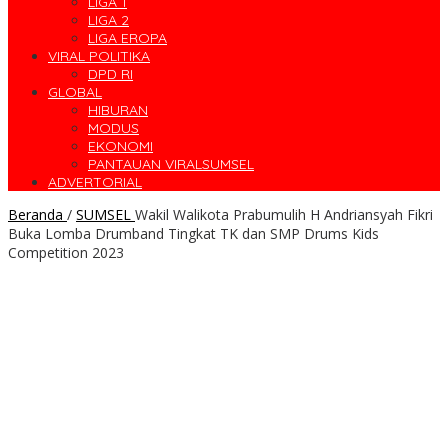
LIGA 1
LIGA 2
LIGA EROPA
VIRAL POLITIKA
DPD RI
GLOBAL
HIBURAN
MODUS
EKONOMI
PANTAUAN VIRALSUMSEL
ADVERTORIAL
Beranda
/
SUMSEL
Wakil Walikota Prabumulih H Andriansyah Fikri
Buka Lomba Drumband Tingkat TK dan SMP Drums Kids
Competition 2023