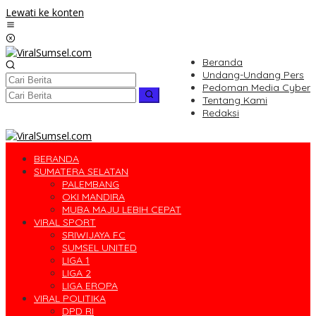
Lewati ke konten
Beranda
Undang-Undang Pers
Pedoman Media Cyber
Tentang Kami
Redaksi
BERANDA
SUMATERA SELATAN
PALEMBANG
OKI MANDIRA
MUBA MAJU LEBIH CEPAT
VIRAL SPORT
SRIWIJAYA FC
SUMSEL UNITED
LIGA 1
LIGA 2
LIGA EROPA
VIRAL POLITIKA
DPD RI