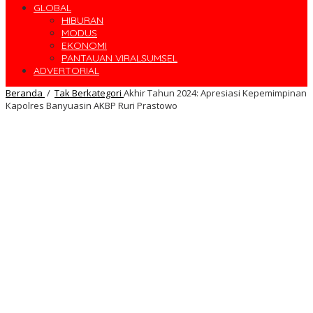
GLOBAL
HIBURAN
MODUS
EKONOMI
PANTAUAN VIRALSUMSEL
ADVERTORIAL
Beranda
/
Tak Berkategori
Akhir Tahun 2024: Apresiasi Kepemimpinan
Kapolres Banyuasin AKBP Ruri Prastowo