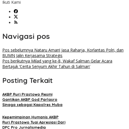
Ikuti Kami
Navigasi pos
Pos sebelumnya
Nataru Aman! Jasa Raharja, Korlantas Polri, dan
BUMN Jalin Kerjasama Strategis
Pos berikutnya
Milad yang ke-8, Wakaf Salman Gelar Acara
Bertajuk ‘Cerita Senyum Akhir Tahun di Salman’
Posting Terkait
AKBP Ruri Prastowo Resmi
Gantikan AKBP God Parlasro
Sinaga sebagai Kapolres Muba
Kepemimpinan Humanis AKBP
Ruri Prastowo Tuai Apresiasi Dari
DPC Pro Jurnalismedia