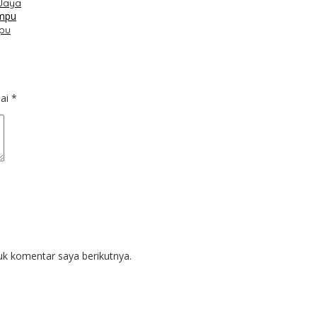
Jaya
pu
dai
*
uk komentar saya berikutnya.