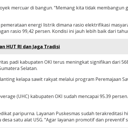
royek mercuar di bangun. “Memang kita tidak membangun 
pemerataan energi listrik dimana rasio elektrifikasi masy
an rasio 99,42 persen. Kondisi ini jauh lebih baik dari tahu
n HUT RI dan Jaga Tradisi
tas padi kabupaten OKI terus meningkat signifikan dari 56
Sumatera Selatan.
nting kelapa sawit rakyat melalui program Peremajaan Sawit
Coverage (UHC) kabupaten OKI sudah mencapai 95.39 persen
ikat paripurna. Layanan Puskesmas sudah terakreditasi hin
u desa satu alat USG. “Agar layanan promotif dan preventif