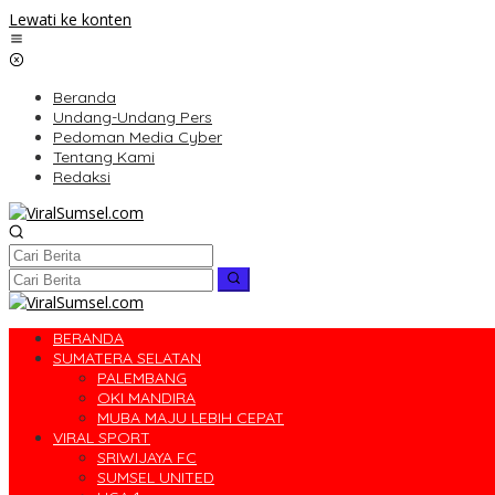
Lewati ke konten
Beranda
Undang-Undang Pers
Pedoman Media Cyber
Tentang Kami
Redaksi
BERANDA
SUMATERA SELATAN
PALEMBANG
OKI MANDIRA
MUBA MAJU LEBIH CEPAT
VIRAL SPORT
SRIWIJAYA FC
SUMSEL UNITED