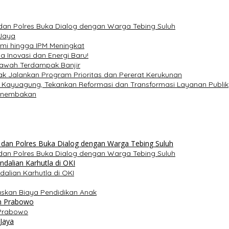
 dan Polres Buka Dialog dengan Warga Tebing Suluh
Jaya
mi hingga IPM Meningkat
 Inovasi dan Energi Baru!
 Sawah Terdampak Banjir
k Jalankan Program Prioritas dan Pererat Kerukunan
SUD Kayuagung, Tekankan Reformasi dan Transformasi Layanan Publik
 Penembakan
 dan Polres Buka Dialog dengan Warga Tebing Suluh
dalian Karhutla di OKI
taskan Biaya Pendidikan Anak
n Prabowo