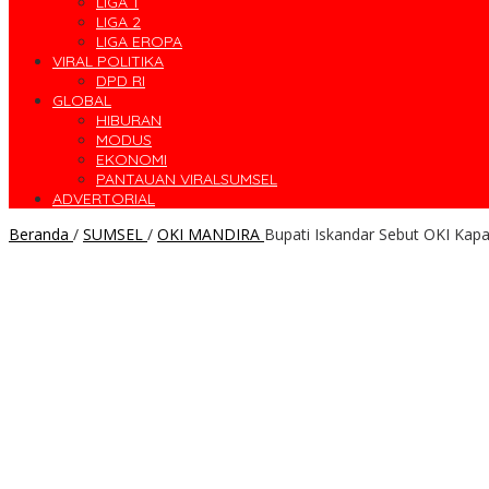
LIGA 1
LIGA 2
LIGA EROPA
VIRAL POLITIKA
DPD RI
GLOBAL
HIBURAN
MODUS
EKONOMI
PANTAUAN VIRALSUMSEL
ADVERTORIAL
Beranda
/
SUMSEL
/
OKI MANDIRA
Bupati Iskandar Sebut OKI Kap