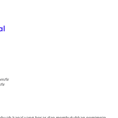
al
fir
 sebuah kapal yang besar dan membutuhkan pemimpin