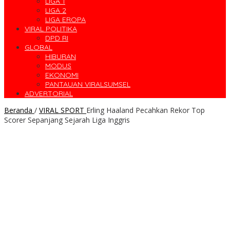
LIGA 1
LIGA 2
LIGA EROPA
VIRAL POLITIKA
DPD RI
GLOBAL
HIBURAN
MODUS
EKONOMI
PANTAUAN VIRALSUMSEL
ADVERTORIAL
Beranda
/
VIRAL SPORT
Erling Haaland Pecahkan Rekor Top
Scorer Sepanjang Sejarah Liga Inggris