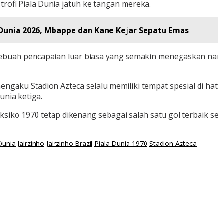
trofi Piala Dunia jatuh ke tangan mereka.
a Dunia 2026, Mbappe dan Kane Kejar Sepatu Emas
ebuah pencapaian luar biasa yang semakin menegaskan nam
gaku Stadion Azteca selalu memiliki tempat spesial di hati
unia ketiga.
Meksiko 1970 tetap dikenang sebagai salah satu gol terbaik s
 Dunia
Jairzinho
Jairzinho Brazil
Piala Dunia 1970
Stadion Azteca