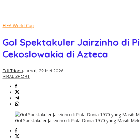
FIFA World Cup
Gol Spektakuler Jairzinho di P
Cekoslowakia di Azteca
Edi Triono
Jumat, 29 Mei 2026
VIRAL SPORT
Gol Spektakuler Jairzinho di Piala Dunia 1970 yang Masih Mele