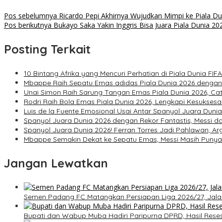
Pos sebelumnya
Ricardo Pepi Akhirnya Wujudkan Mimpi ke Piala D
Pos berikutnya
Bukayo Saka Yakin Inggris Bisa Juara Piala Dunia 2
Posting Terkait
10 Bintang Afrika yang Mencuri Perhatian di Piala Dunia FIF
Mbappe Raih Sepatu Emas adidas Piala Dunia 2026 dengan
Unai Simon Raih Sarung Tangan Emas Piala Dunia 2026, Ca
Rodri Raih Bola Emas Piala Dunia 2026, Lengkapi Kesukses
Luis de la Fuente Emosional Usai Antar Spanyol Juara Du
Spanyol Juara Dunia 2026 dengan Rekor Fantastis, Messi dan
Spanyol Juara Dunia 2026! Ferran Torres Jadi Pahlawan, Arg
Mbappe Semakin Dekat ke Sepatu Emas, Messi Masih Punya 
Jangan Lewatkan
Semen Padang FC Matangkan Persiapan Liga 2026/27, Jalan
Bupati dan Wabup Muba Hadiri Paripurna DPRD, Hasil Res