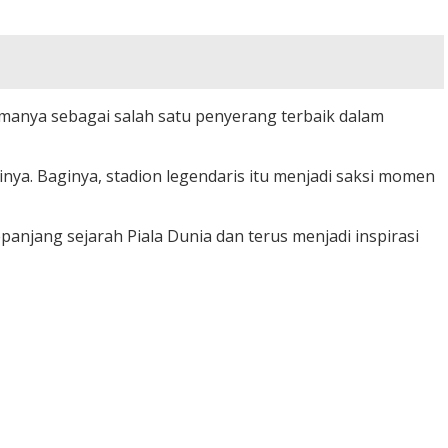
anya sebagai salah satu penyerang terbaik dalam
nya. Baginya, stadion legendaris itu menjadi saksi momen
epanjang sejarah Piala Dunia dan terus menjadi inspirasi