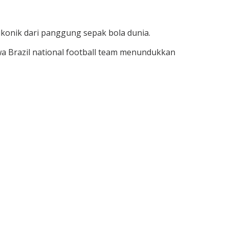
onik dari panggung sepak bola dunia.
awa Brazil national football team menundukkan