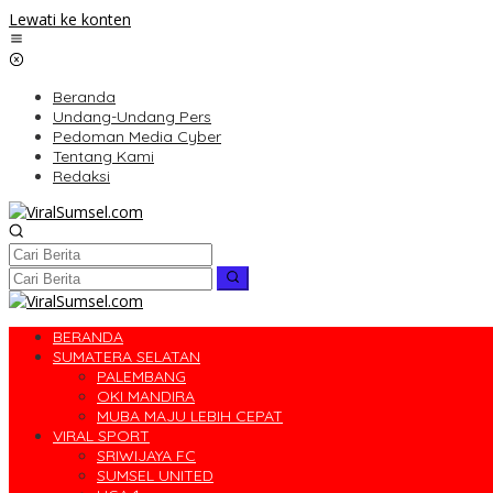
Lewati ke konten
Beranda
Undang-Undang Pers
Pedoman Media Cyber
Tentang Kami
Redaksi
BERANDA
SUMATERA SELATAN
PALEMBANG
OKI MANDIRA
MUBA MAJU LEBIH CEPAT
VIRAL SPORT
SRIWIJAYA FC
SUMSEL UNITED