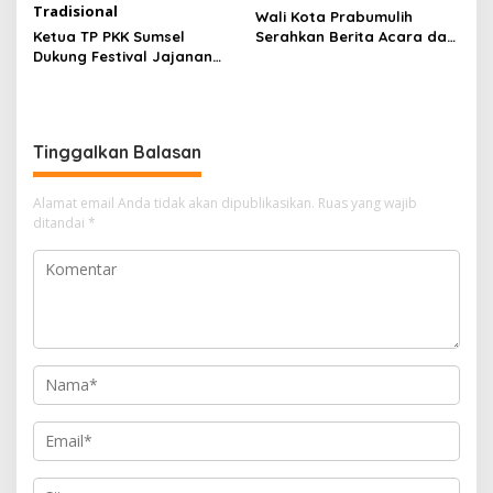
Wali Kota Prabumulih
Ketua TP PKK Sumsel
Serahkan Berita Acara dan
Dukung Festival Jajanan
Peta Batas Kelurahan,
Bingen 2026, Sinergi
Perkuat Kepastian
dengan Sriwijaya Post
Administrasi Wilayah
Lestarikan Kuliner
Tradisional
Tinggalkan Balasan
Alamat email Anda tidak akan dipublikasikan.
Ruas yang wajib
ditandai
*