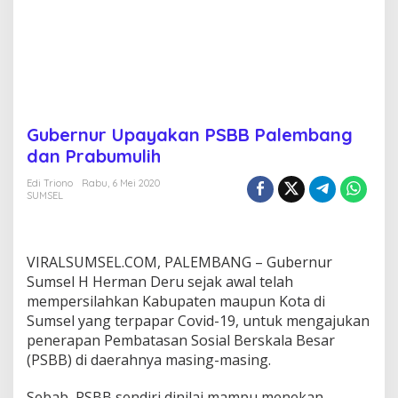
P
a
l
e
m
b
a
n
Gubernur Upayakan PSBB Palembang
g
dan Prabumulih
d
a
Edi Triono
Rabu, 6 Mei 2020
n
SUMSEL
P
r
a
b
VIRALSUMSEL.COM, PALEMBANG – Gubernur
u
Sumsel H Herman Deru sejak awal telah
m
u
mempersilahkan Kabupaten maupun Kota di
l
Sumsel yang terpapar Covid-19, untuk mengajukan
i
penerapan Pembatasan Sosial Berskala Besar
h
(PSBB) di daerahnya masing-masing.
Sebab, PSBB sendiri dinilai mampu menekan