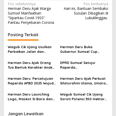
N
Pos sebelumnya
Pos berikutnya
Herman Deru Ajak Warga
Hari ini, Bantuan Sembako
a
Sumsel Manfaatkan
Susulan Dibagikan di
v
“Sipantau Covid-19SS”
Lubuklinggau
Pantau Penyebaran Corona
i
g
Posting Terkait
a
s
Wagub Cik Ujang Usulkan
Herman Deru Buka
Perbaikan Jalan dan
Gubernur Sumsel Cup
i
Jembatan Sumsel Lewat
Bulutangkis 2026, Tekankan
p
Program IJD 2027 ke
Pembinaan Atlet Sejak Usia
Herman Deru Ajak Orang
DPRD Sumsel Setujui
Kementerian PU
Dini
Tua Bentuk Karakter Anak
Raperda
o
Lewat Keteladanan pada
Pertanggungjawaban APBD
s
Peringatan HAN ke-42
2025, Banggar Soroti
Herman Deru: Persetujuan
Herman Deru Ajak Perkuat
Sumsel
Digitalisasi Aset hingga
Raperda APBD 2025 Wujud
Silaturahmi Ulama, Umara,
Penyelesaian Utang Daerah
Komitmen Perkuat Tata
dan Umat pada Harlah ke-
Kelola Keuangan Sumsel
14 JATMAN OKI
Herman Deru Launching
Wagub Sumsel Cik Ujang
Logo, Maskot Si Bara dan
Soroti Potensi 350 Hektare
Theme Song FORPROV II
Persawahan di Desa Kamal,
KORMI Sumsel 2026,
Siap Dongkrak Ekonomi
Targetkan Muara Enim Jadi
Warga
Jangan Lewatkan