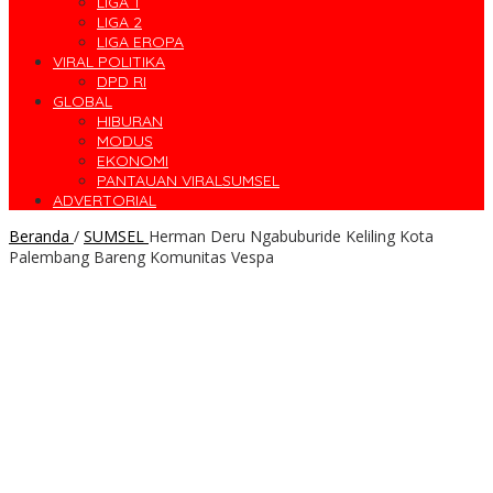
LIGA 1
LIGA 2
LIGA EROPA
VIRAL POLITIKA
DPD RI
GLOBAL
HIBURAN
MODUS
EKONOMI
PANTAUAN VIRALSUMSEL
ADVERTORIAL
Beranda
/
SUMSEL
Herman Deru Ngabuburide Keliling Kota
Palembang Bareng Komunitas Vespa