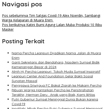
Navigasi pos
Pos sebelumnya
Tim Satgas Covid-19 Alex Noerdin, Sambangi
Warga Kelaparan di Muara Enim
Pos berikutnya
Katini Bumi Agung Lalan Muba Produksi 10 Ribu
Masker
Posting Terkait
Nama Percha Leanpuri Dijadikan Nama Jalan di Muara
Enim
Ganti Sekretaris dan Bendahara, Nasdem Sumsel Bidik
Kemenangan Besar di 2024
Almh Hj Percha Leanpuri Tokoh Muda Sumsel Inspiratif
Leanpuri Center And Foundation Gelar Bakti Sosial
Sunatan Massal
Penggawa Sriwijaya FC Bakal Ziarah ke Makam Percha
Ribuan Warga Hantarkan Percha ke Peristirahatan
Terakhir, Herman Deru : Anak yang Baik, Kami Ikhlas
Putri Gubernur Sumsel Meninggal Dunia Bukan karena
Covid-19
Innalilahi, Mbak Percha Putri Gubernur Sumsel Meninggal