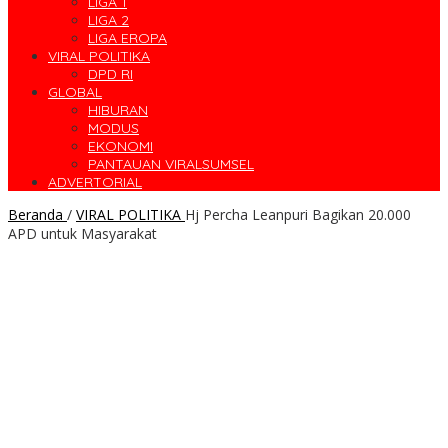
LIGA 1
LIGA 2
LIGA EROPA
VIRAL POLITIKA
DPD RI
GLOBAL
HIBURAN
MODUS
EKONOMI
PANTAUAN VIRALSUMSEL
ADVERTORIAL
Beranda
/
VIRAL POLITIKA
Hj Percha Leanpuri Bagikan 20.000
APD untuk Masyarakat