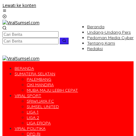
Lewati ke konten
Beranda
Undang-Undang Pers
Pedoman Media Cyber
Tentang Kami
Redaksi
BERANDA
SUMATERA SELATAN
PALEMBANG
OKI MANDIRA
MUBA MAJU LEBIH CEPAT
VIRAL SPORT
SRIWIJAYA FC
SUMSEL UNITED
LIGA 1
LIGA 2
LIGA EROPA
VIRAL POLITIKA
DPD RI