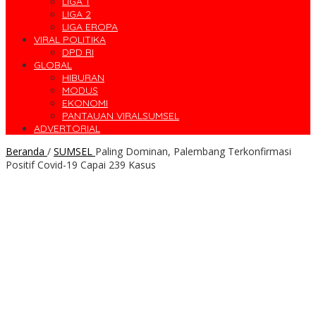
LIGA 1
LIGA 2
LIGA EROPA
VIRAL POLITIKA
DPD RI
GLOBAL
HIBURAN
MODUS
EKONOMI
PANTAUAN VIRALSUMSEL
ADVERTORIAL
Beranda
/
SUMSEL
Paling Dominan, Palembang Terkonfirmasi
Positif Covid-19 Capai 239 Kasus