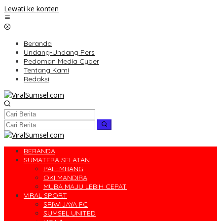
Lewati ke konten
Beranda
Undang-Undang Pers
Pedoman Media Cyber
Tentang Kami
Redaksi
BERANDA
SUMATERA SELATAN
PALEMBANG
OKI MANDIRA
MUBA MAJU LEBIH CEPAT
VIRAL SPORT
SRIWIJAYA FC
SUMSEL UNITED