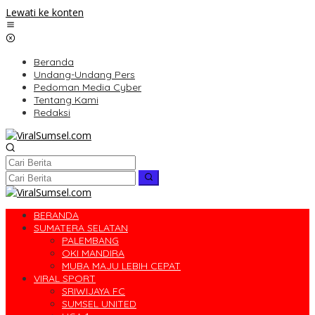
Lewati ke konten
Beranda
Undang-Undang Pers
Pedoman Media Cyber
Tentang Kami
Redaksi
BERANDA
SUMATERA SELATAN
PALEMBANG
OKI MANDIRA
MUBA MAJU LEBIH CEPAT
VIRAL SPORT
SRIWIJAYA FC
SUMSEL UNITED