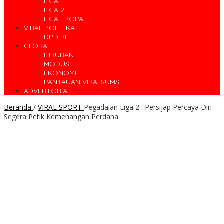
LIGA 1
LIGA 2
LIGA EROPA
VIRAL POLITIKA
DPD RI
GLOBAL
HIBURAN
MODUS
EKONOMI
PANTAUAN VIRALSUMSEL
ADVERTORIAL
Beranda
/
VIRAL SPORT
Pegadaian Liga 2 : Persijap Percaya Diri
Segera Petik Kemenangan Perdana