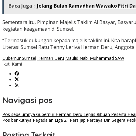
Baca Juga :
Jelang Bulan Ramadhan Wawako Fitri Da
Sementara itu, Pimpinan Majelis Taklim Al Basyar, Bas
kegiatan keagamaan di Sumsel.
“Termasuk dukungan kepada majelis taklim ini. Kita hara
Literasi Sumsel Ratu Tenny Leriva Herman Deru, Anggota
Gubernur Sumsel
Herman Deru
Maulid Nabi Muhammad SAW
Ikuti Kami
Navigasi pos
Pos sebelumnya
Gubernur Herman Deru Lepas Ribuan Peserta Hea
Pos berikutnya
Pegadaian Liga 2 : Persijap Percaya Diri Segera Pe
Posting Terkait