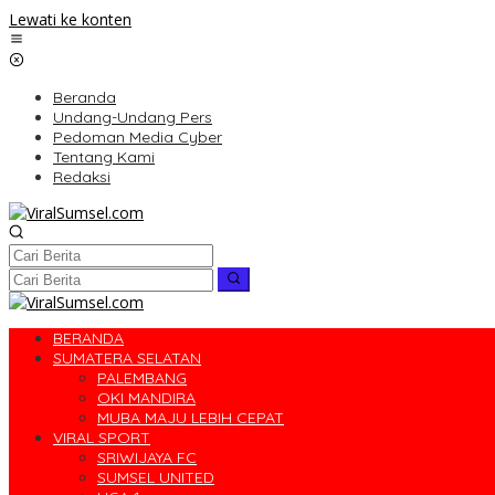
Lewati ke konten
Beranda
Undang-Undang Pers
Pedoman Media Cyber
Tentang Kami
Redaksi
BERANDA
SUMATERA SELATAN
PALEMBANG
OKI MANDIRA
MUBA MAJU LEBIH CEPAT
VIRAL SPORT
SRIWIJAYA FC
SUMSEL UNITED