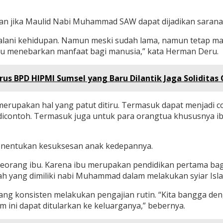
n jika Maulid Nabi Muhammad SAW dapat dijadikan sarana
lani kehidupan. Namun meski sudah lama, namun tetap masi
beliau menebarkan manfaat bagi manusia,” kata Herman Deru.
 BPD HIPMI Sumsel yang Baru Dilantik Jaga Soliditas 
rupakan hal yang patut ditiru. Termasuk dapat menjadi c
 dicontoh. Termasuk juga untuk para orangtua khususnya i
enentukan kesuksesan anak kedepannya.
eorang ibu. Karena ibu merupakan pendidikan pertama bagi
lah yang dimiliki nabi Muhammad dalam melakukan syiar Isl
yang konsisten melakukan pengajian rutin. “Kita bangga deng
 ini dapat ditularkan ke keluarganya,” bebernya.