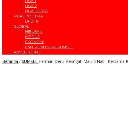
LIGA 1
LIGA 2
LIGA EROPA
VIRAL POLITIKA
DPD RI
GLOBAL
HIBURAN
MODUS
EKONOMI
PANTAUAN VIRALSUMSEL
ADVERTORIAL
Beranda
/
SUMSEL
Herman Deru Peringati Maulid Nabi Bersama Ri