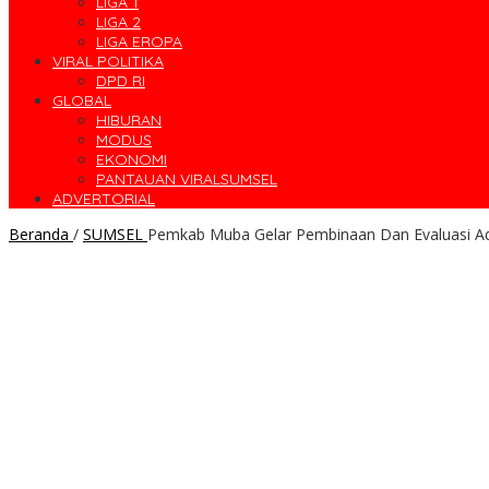
LIGA 1
LIGA 2
LIGA EROPA
VIRAL POLITIKA
DPD RI
GLOBAL
HIBURAN
MODUS
EKONOMI
PANTAUAN VIRALSUMSEL
ADVERTORIAL
Beranda
/
SUMSEL
Pemkab Muba Gelar Pembinaan Dan Evaluasi Ad