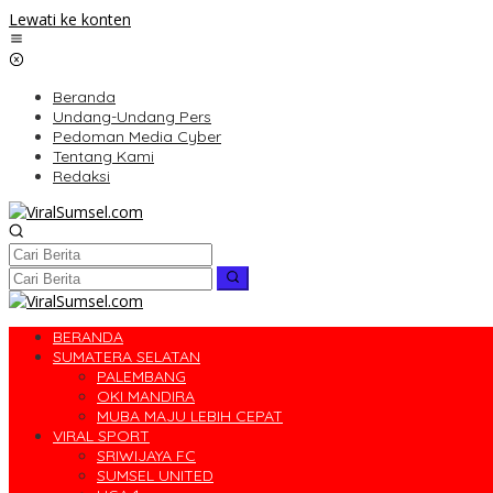
Lewati ke konten
Beranda
Undang-Undang Pers
Pedoman Media Cyber
Tentang Kami
Redaksi
BERANDA
SUMATERA SELATAN
PALEMBANG
OKI MANDIRA
MUBA MAJU LEBIH CEPAT
VIRAL SPORT
SRIWIJAYA FC
SUMSEL UNITED