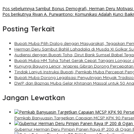
Pos sebelumnya
Sambut Bonus Demografi, Herman Deru Motivasi 
Pos berikutnya
Rivan A. Purwantono: Komunikasi Adalah Kunci Baik
Posting Terkait
Bupati Muba Pilih Dialog dengan Masyarakat, Tegaskan Pem
Herman Deru Sambut Bahlil Lahadalia di Musda XI Golkar 
Audiensi dengan Bupati Toha, Dirut Bank Sumsel Babel 
Bupati Muba HM Toha Tohet Gerak Cepat Tangani Longsor d
Kunjungi Bayung Lencir, Wapres Gibran Dorong Percepatan
Tindak Lanjuti Instruksi Bupati, Pemkab Muba Percepat Pe
Bupati Muba Dorong Legalisasi Penyulingan Minyak Tradisio
DWP dan Baznas Muba Gelar Khitanan Massal untuk 50 Anak
Jangan Lewatkan
Pemkab Banyuasin Targetkan Capaian MCSP KPK 90 Perse
Gubernur Herman Deru Pimpin Panen Raya IP 200 di Ogan Il