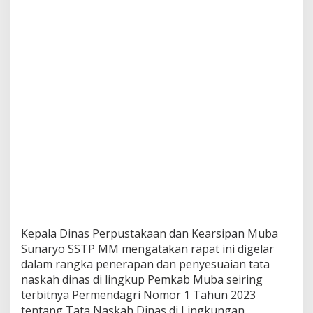
o
r
1
T
a
h
u
n
2
0
2
3
Kepala Dinas Perpustakaan dan Kearsipan Muba
Sunaryo SSTP MM mengatakan rapat ini digelar
dalam rangka penerapan dan penyesuaian tata
naskah dinas di lingkup Pemkab Muba seiring
terbitnya Permendagri Nomor 1 Tahun 2023
tentang Tata Naskah Dinas di Lingkungan