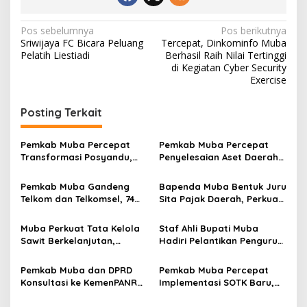
N
Pos sebelumnya
Pos berikutnya
Sriwijaya FC Bicara Peluang
Tercepat, Dinkominfo Muba
a
Pelatih Liestiadi
Berhasil Raih Nilai Tertinggi
v
di Kegiatan Cyber Security
Exercise
i
g
Posting Terkait
a
s
Pemkab Muba Percepat
Pemkab Muba Percepat
Transformasi Posyandu,
Penyelesaian Aset Daerah
i
Perkuat Sinergi Lintas
dan Tapal Batas Desa,
p
Sektor Wujudkan
Sekda Tekankan Kepastian
Pemkab Muba Gandeng
Bapenda Muba Bentuk Juru
Pelayanan Dasar
Hukum
Telkom dan Telkomsel, 74
Sita Pajak Daerah, Perkuat
o
Terintegrasi
Titik Blank Spot Jadi
Penagihan Pajak
s
Prioritas Penanganan
Muba Perkuat Tata Kelola
Staf Ahli Bupati Muba
Sawit Berkelanjutan,
Hadiri Pelantikan Pengurus
Pemkab Dukung Program
JMSI Sumsel 2025–2030,
ATLAS untuk Tingkatkan
Perkuat Sinergi Pemerintah
Pemkab Muba dan DPRD
Pemkab Muba Percepat
Daya Saing Global
dan Media Siber
Konsultasi ke KemenPANRB,
Implementasi SOTK Baru,
Cari Solusi Tekanan Fiskal
OPD Diminta Tuntaskan