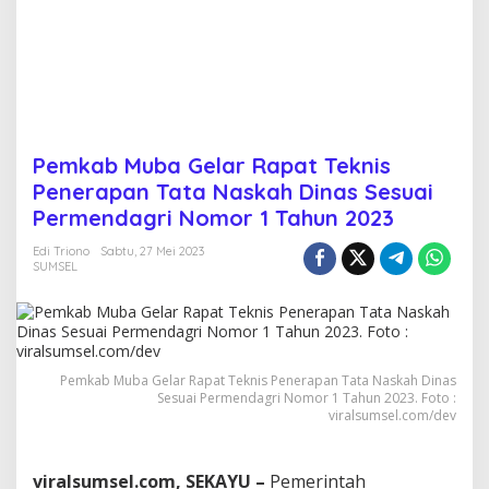
T
e
k
n
i
s
P
e
Pemkab Muba Gelar Rapat Teknis
n
Penerapan Tata Naskah Dinas Sesuai
e
r
Permendagri Nomor 1 Tahun 2023
a
p
Edi Triono
Sabtu, 27 Mei 2023
SUMSEL
a
n
T
a
t
a
Pemkab Muba Gelar Rapat Teknis Penerapan Tata Naskah Dinas
N
Sesuai Permendagri Nomor 1 Tahun 2023. Foto :
a
viralsumsel.com/dev
s
k
a
viralsumsel.com, SEKAYU –
Pemerintah
h