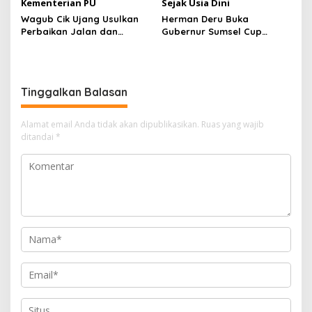
Wagub Cik Ujang Usulkan
Herman Deru Buka
Perbaikan Jalan dan
Gubernur Sumsel Cup
Jembatan Sumsel Lewat
Bulutangkis 2026, Tekankan
Program IJD 2027 ke
Pembinaan Atlet Sejak Usia
Kementerian PU
Dini
Tinggalkan Balasan
Alamat email Anda tidak akan dipublikasikan.
Ruas yang wajib
ditandai
*