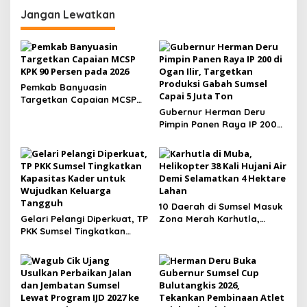
agar Hak ASN Tetap
Administrasi dan
Terjamin
Penyesuaian Anggaran
Jangan Lewatkan
Pemkab Banyuasin
Targetkan Capaian MCSP
KPK 90 Persen pada 2026
Gubernur Herman Deru
Pimpin Panen Raya IP 200
di Ogan Ilir, Targetkan
Produksi Gabah Sumsel
Capai 5 Juta Ton
10 Daerah di Sumsel Masuk
Gelari Pelangi Diperkuat, TP
Zona Merah Karhutla,
PKK Sumsel Tingkatkan
Muba dan OKI Catat
Kapasitas Kader untuk
Kejadian Terbanyak
Wujudkan Keluarga
Tangguh