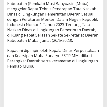
Kabupaten (Pemkab) Musi Banyuasin (Muba)
D
i
menggelar Rapat Teknis Penerapan Tata Naskah
n
Dinas di Lingkungan Pemerintah Daerah Sesuai
a
dengan Peraturan Menteri Dalam Negeri Republik
s
Indonesia Nomor 1 Tahun 2023 Tentang Tata
S
e
Naskah Dinas di Lingkungan Pemerintah Daerah,
s
di Ruang Rapat Serasan Sekate Sekretariat Daerah
u
Kabupaten Muba, Jumat (26/5/2023).
a
i
Rapat ini dipimpin oleh Kepala Dinas Perpustakaan
P
e
dan Kearsipan Muba Sunaryo SSTP MM, diikuti
r
Perangkat Daerah serta kecamatan di Lingkungan
m
Pemkab Muba.
e
n
d
a
g
r
i
N
o
m