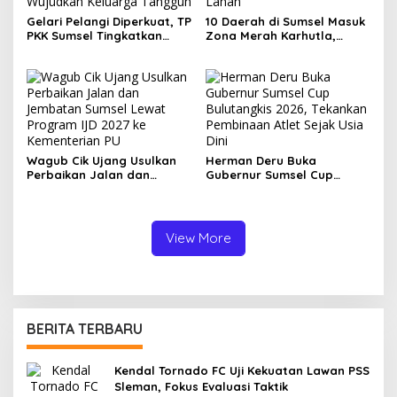
Gelari Pelangi Diperkuat, TP
10 Daerah di Sumsel Masuk
PKK Sumsel Tingkatkan
Zona Merah Karhutla,
Kapasitas Kader untuk
Muba dan OKI Catat
Wujudkan Keluarga
Kejadian Terbanyak
Tangguh
Wagub Cik Ujang Usulkan
Herman Deru Buka
Perbaikan Jalan dan
Gubernur Sumsel Cup
Jembatan Sumsel Lewat
Bulutangkis 2026, Tekankan
Program IJD 2027 ke
Pembinaan Atlet Sejak Usia
Kementerian PU
Dini
View More
BERITA TERBARU
Kendal Tornado FC Uji Kekuatan Lawan PSS
Sleman, Fokus Evaluasi Taktik