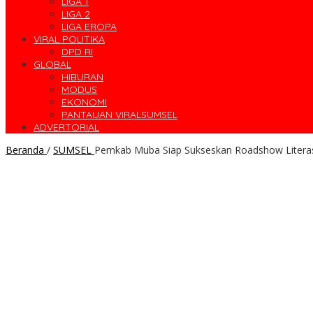
LIGA 1
LIGA 2
LIGA EROPA
VIRAL POLITIKA
DPD RI
GLOBAL
HIBURAN
MODUS
EKONOMI
PANTAUAN VIRALSUMSEL
ADVERTORIAL
Beranda
/
SUMSEL
Pemkab Muba Siap Sukseskan Roadshow Literas