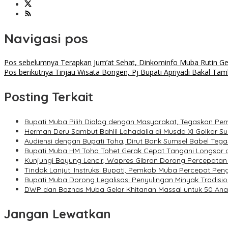
Navigasi pos
Pos sebelumnya
Terapkan Jum’at Sehat, Dinkominfo Muba Rutin G
Pos berikutnya
Tinjau Wisata Bongen, Pj Bupati Apriyadi Bakal Ta
Posting Terkait
Bupati Muba Pilih Dialog dengan Masyarakat, Tegaskan Pem
Herman Deru Sambut Bahlil Lahadalia di Musda XI Golkar 
Audiensi dengan Bupati Toha, Dirut Bank Sumsel Babel 
Bupati Muba HM Toha Tohet Gerak Cepat Tangani Longsor d
Kunjungi Bayung Lencir, Wapres Gibran Dorong Percepatan
Tindak Lanjuti Instruksi Bupati, Pemkab Muba Percepat Pe
Bupati Muba Dorong Legalisasi Penyulingan Minyak Tradisio
DWP dan Baznas Muba Gelar Khitanan Massal untuk 50 Anak
Jangan Lewatkan