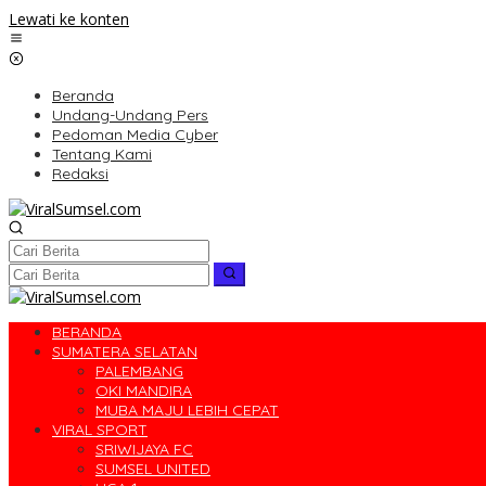
Lewati ke konten
Beranda
Undang-Undang Pers
Pedoman Media Cyber
Tentang Kami
Redaksi
BERANDA
SUMATERA SELATAN
PALEMBANG
OKI MANDIRA
MUBA MAJU LEBIH CEPAT
VIRAL SPORT
SRIWIJAYA FC
SUMSEL UNITED