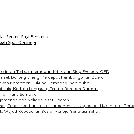
elar Senam Pagi Bersama
mbah Spot Olahraga
erintah Terbuka terhadap Kritik dan Siap Evaluasi OPD
Sumsel, Dorong Sinergi Percepat Pembangunan Daerah
Tegaskan Komitmen Dukung Pembangunan Muba
i Lais, Korban Langsung Terima Bantuan Darurat
 Tol Trans Sumatra
ngamanan dan Validasi Aset Daerah
nal, Toha: Kearifan Lokal Harus Memiliki Kepastian Hukum dan Ber
, Wujud Kepedulian Sosial Menuju Generasi Sehat