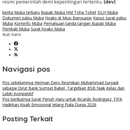
resmi pemerintah demi kepentingan tertentu
. (dev)
berita Muba terbaru
Bupati Muba HM Toha Tohet
DLH Muba
Dokumen palsu Muba
Hoaks di Musi Banyuasin
Kasus surat palsu
Muba
Kominfo Muba
Pemalsuan tanda tangan Bupati Muba
Pemkab Muba
Surat hoaks Muba
Ikuti Kami
Navigasi pos
Pos sebelumnya
Herman Deru Resmikan Muhammad Suryadi
sebagai Dirut Bank Sumsel Babel, Targetkan BSB Naik Kelas dan
Lebih Kompetitif
Pos berikutnya
Surat Penuh Haru untuk Ricardo Rodriguez, FIFA
Hadirkan Kisah Emosional Jelang Piala Dunia 2026
Posting Terkait