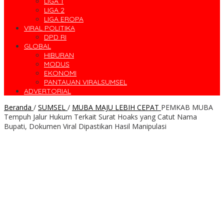
LIGA 1
LIGA 2
LIGA EROPA
VIRAL POLITIKA
DPD RI
GLOBAL
HIBURAN
MODUS
EKONOMI
PANTAUAN VIRALSUMSEL
ADVERTORIAL
Beranda
/
SUMSEL
/
MUBA MAJU LEBIH CEPAT
PEMKAB MUBA
Tempuh Jalur Hukum Terkait Surat Hoaks yang Catut Nama
Bupati, Dokumen Viral Dipastikan Hasil Manipulasi