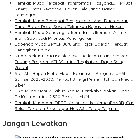
Pemkab Muba Percepat Transformasi Posyandu, Perkuat
Sinergi Lintas Sektor Wujudkan Pelayanan Dasar
Terintegrasi
Pemkab Muba Percepat Penyelesaian Aset Daerah dan
Tapal Batas Desa, Sekda Tekankan Kepastian Hukum
Pemkab Muba Gandeng Telkom dan Telkomsel, 74 Titik
Blank Spot Jadi Prioritas Penanganan
Bapenda Muba Bentuk Juru Sita Pajak Daerah, Perkuat
Penagihan Pajak
Muba Perkuat Tata Kelola Sawit Berkelanjutan, Pemkab
Dukung Program ATLAS untuk Tingkatkan Daya Saing
Global
Staf Ahli Bupati Muba Hadiri Pelantikan Pengurus JMSI
Sumsel 2025–2030, Perkuat Sinergi Pemerintah dan Media
Siber
PKM Muba Masuki Tahun Kedua, Pemkab Siapkan Hibah
Rp10 Juta untuk 2.300 Pelaku UMKM
Pemkab Muba dan DPRD Konsultasi ke KemenPANRB, Cari
Solusi Tekanan Fiskal agar Hak ASN Tetap Terjamin
Jangan Lewatkan