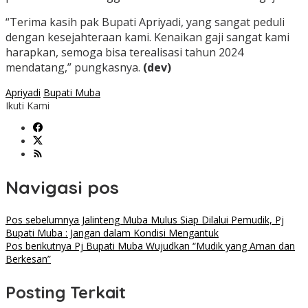
“Terima kasih pak Bupati Apriyadi, yang sangat peduli
dengan kesejahteraan kami. Kenaikan gaji sangat kami
harapkan, semoga bisa terealisasi tahun 2024
mendatang,” pungkasnya.
(dev)
Apriyadi
Bupati Muba
Ikuti Kami
Navigasi pos
Pos sebelumnya
Jalinteng Muba Mulus Siap Dilalui Pemudik, Pj
Bupati Muba : Jangan dalam Kondisi Mengantuk
Pos berikutnya
Pj Bupati Muba Wujudkan “Mudik yang Aman dan
Berkesan”
Posting Terkait