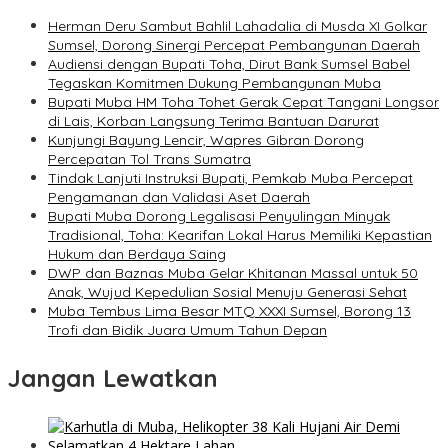
Herman Deru Sambut Bahlil Lahadalia di Musda XI Golkar
Sumsel, Dorong Sinergi Percepat Pembangunan Daerah
Audiensi dengan Bupati Toha, Dirut Bank Sumsel Babel
Tegaskan Komitmen Dukung Pembangunan Muba
Bupati Muba HM Toha Tohet Gerak Cepat Tangani Longsor
di Lais, Korban Langsung Terima Bantuan Darurat
Kunjungi Bayung Lencir, Wapres Gibran Dorong
Percepatan Tol Trans Sumatra
Tindak Lanjuti Instruksi Bupati, Pemkab Muba Percepat
Pengamanan dan Validasi Aset Daerah
Bupati Muba Dorong Legalisasi Penyulingan Minyak
Tradisional, Toha: Kearifan Lokal Harus Memiliki Kepastian
Hukum dan Berdaya Saing
DWP dan Baznas Muba Gelar Khitanan Massal untuk 50
Anak, Wujud Kepedulian Sosial Menuju Generasi Sehat
Muba Tembus Lima Besar MTQ XXXI Sumsel, Borong 13
Trofi dan Bidik Juara Umum Tahun Depan
Jangan Lewatkan