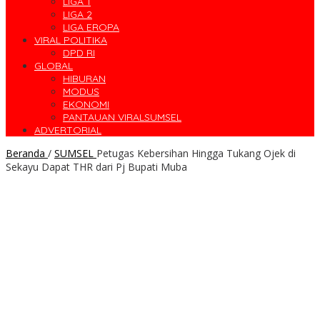
LIGA 1
LIGA 2
LIGA EROPA
VIRAL POLITIKA
DPD RI
GLOBAL
HIBURAN
MODUS
EKONOMI
PANTAUAN VIRALSUMSEL
ADVERTORIAL
Beranda
/
SUMSEL
Petugas Kebersihan Hingga Tukang Ojek di
Sekayu Dapat THR dari Pj Bupati Muba