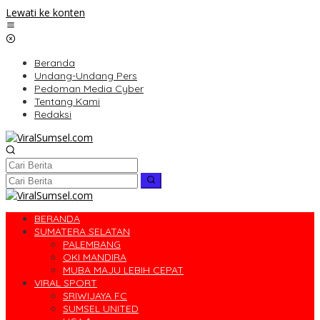
Lewati ke konten
Beranda
Undang-Undang Pers
Pedoman Media Cyber
Tentang Kami
Redaksi
BERANDA
SUMATERA SELATAN
PALEMBANG
OKI MANDIRA
MUBA MAJU LEBIH CEPAT
VIRAL SPORT
SRIWIJAYA FC
SUMSEL UNITED