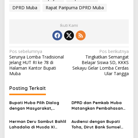
DPRD Muba
Rapat Paripurna DPRD Muba
Ikuti Kami
N
Pos sebelumnya
Pos berikutnya
Serunya Lomba Tradisional
Tingkatkan Semangat
a
Jelang HUT RI ke 78 di
Belajar Siswa SD, KKKS
v
Halaman Kantor Bupati
Sekayu Gelar Lomba Cerdas
Muba
Ular Tangga
i
g
Posting Terkait
a
s
Bupati Muba Pilih Dialog
DPRD dan Pemkab Muba
dengan Masyarakat,
Matangkan Pembahasan
i
Tegaskan Pemerintah
APBD Perubahan 2026
p
Terbuka terhadap Kritik
Herman Deru Sambut Bahlil
Audiensi dengan Bupati
dan Siap Evaluasi OPD
Lahadalia di Musda XI
Toha, Dirut Bank Sumsel
o
Golkar Sumsel, Dorong
Babel Tegaskan Komitmen
Sinergi Percepat
Dukung Pembangunan