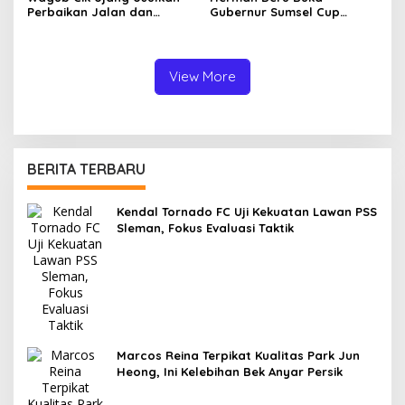
Perbaikan Jalan dan
Gubernur Sumsel Cup
Jembatan Sumsel Lewat
Bulutangkis 2026, Tekankan
Program IJD 2027 ke
Pembinaan Atlet Sejak Usia
Kementerian PU
Dini
View More
BERITA TERBARU
Kendal Tornado FC Uji Kekuatan Lawan PSS
Sleman, Fokus Evaluasi Taktik
Marcos Reina Terpikat Kualitas Park Jun
Heong, Ini Kelebihan Bek Anyar Persik