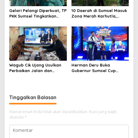
Gelari Pelangi Diperkuat, TP
10 Daerah di Sumsel Masuk
PKK Sumsel Tingkatkan
Zona Merah Karhutla,
Kapasitas Kader untuk
Muba dan OKI Catat
Wujudkan Keluarga
Kejadian Terbanyak
Tangguh
Wagub Cik Ujang Usulkan
Herman Deru Buka
Perbaikan Jalan dan
Gubernur Sumsel Cup
Jembatan Sumsel Lewat
Bulutangkis 2026, Tekankan
Program IJD 2027 ke
Pembinaan Atlet Sejak Usia
Kementerian PU
Dini
Tinggalkan Balasan
Alamat email Anda tidak akan dipublikasikan.
Ruas yang wajib
ditandai
*