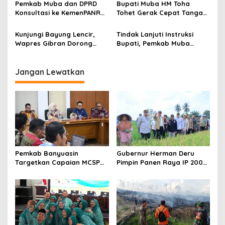
s
Pemkab Muba dan DPRD
Bupati Muba HM Toha
Pembangunan Daerah
Muba
Konsultasi ke KemenPANRB,
Tohet Gerak Cepat Tangani
Cari Solusi Tekanan Fiskal
Longsor di Lais, Korban
agar Hak ASN Tetap
Langsung Terima Bantuan
Kunjungi Bayung Lencir,
Tindak Lanjuti Instruksi
Terjamin
Darurat
Wapres Gibran Dorong
Bupati, Pemkab Muba
Percepatan Tol Trans
Percepat Pengamanan dan
Sumatra
Validasi Aset Daerah
Jangan Lewatkan
Pemkab Banyuasin
Gubernur Herman Deru
Targetkan Capaian MCSP
Pimpin Panen Raya IP 200
KPK 90 Persen pada 2026
di Ogan Ilir, Targetkan
Produksi Gabah Sumsel
Capai 5 Juta Ton