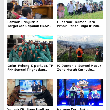
Pemkab Banyuasin
Gubernur Herman Deru
Targetkan Capaian MCSP
Pimpin Panen Raya IP 200
KPK 90 Persen pada 2026
di Ogan Ilir, Targetkan
Produksi Gabah Sumsel
Capai 5 Juta Ton
Gelari Pelangi Diperkuat, TP
10 Daerah di Sumsel Masuk
PKK Sumsel Tingkatkan
Zona Merah Karhutla,
Kapasitas Kader untuk
Muba dan OKI Catat
Wujudkan Keluarga
Kejadian Terbanyak
Tangguh
Wagub Cik Ujang Usulkan
Herman Deru Buka