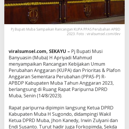
a
n
A
P
B
Pj Bupati Muba Sampaikan Rancangan KUPA PPAS Perubahan APBD
D
2023. Foto : viralsumsel.com/dev
2
0
2
viralsumsel.com, SEKAYU –
Pj Bupati Musi
3
Banyuasin (Muba) H Apriyadi Mahmud
menyampaikan Rancangan Kebijakan Umum
Perubahan Anggaran (KUPA) dan Prioritas & Plafon
Anggaran Sementara Perubahan (PPAS-P) R-
APBDP Kabupaten Muba Tahun Anggaran 2023,
berlangsung di Ruang Rapat Paripurna DPRD
Muba, Senin (14/8/2023).
Rapat paripurna dipimpin langsung Ketua DPRD
Kabupaten Muba H Sugondo, didampingi Wakil
Ketua DPRD Muba, Jhon Kanedy, Irwin Zulyani dan
Endi Susanto. Turut hadir juga Forkopimda, Sekda