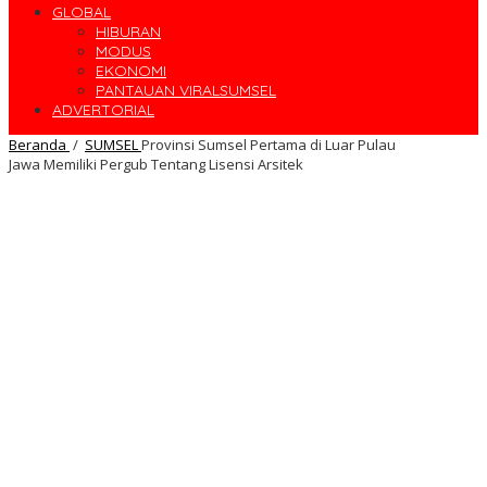
GLOBAL
HIBURAN
MODUS
EKONOMI
PANTAUAN VIRALSUMSEL
ADVERTORIAL
Beranda
/
SUMSEL
Provinsi Sumsel Pertama di Luar Pulau
Jawa Memiliki Pergub Tentang Lisensi Arsitek