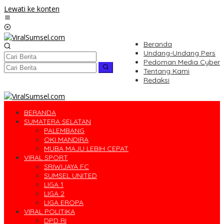
Lewati ke konten
Beranda
Undang-Undang Pers
Pedoman Media Cyber
Tentang Kami
Redaksi
BERANDA
SUMATERA SELATAN
PALEMBANG
OKI MANDIRA
MUBA MAJU LEBIH CEPAT
VIRAL SPORT
SRIWIJAYA FC
SUMSEL UNITED
LIGA 1
LIGA 2
LIGA EROPA
VIRAL POLITIKA
DPD RI