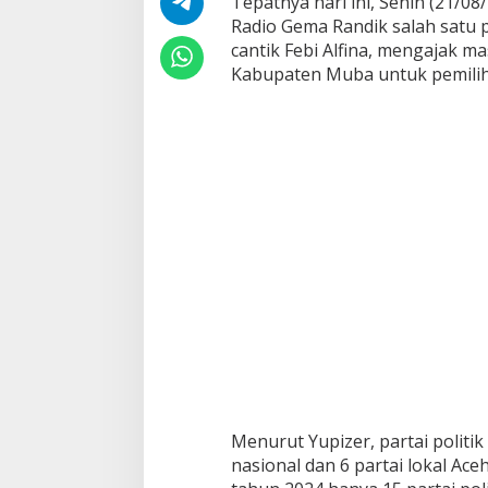
Tepatnya hari ini, Senin (21/0
r
Radio Gema Randik salah satu
s
cantik Febi Alfina, mengajak 
i
n
Kabupaten Muba untuk pemili
e
r
g
i
d
e
n
g
a
n
K
P
U
M
u
b
a
u
Menurut Yupizer, partai politik
n
t
nasional dan 6 partai lokal Ace
u