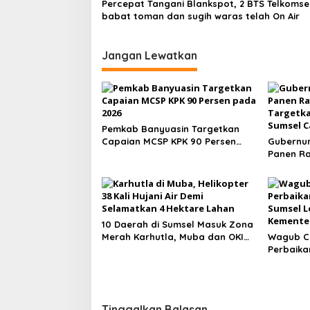
Percepat Tangani Blankspot, 2 BTS Telkomsel
babat toman dan sugih waras telah On Air
Jangan Lewatkan
Pemkab Banyuasin Targetkan
Capaian MCSP KPK 90 Persen
Gubernur
pada 2026
Panen Ray
Targetka
Sumsel C
10 Daerah di Sumsel Masuk Zona
Merah Karhutla, Muba dan OKI
Wagub Ci
Catat Kejadian Terbanyak
Perbaika
Sumsel L
ke Kemen
Tinggalkan Balasan