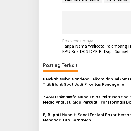
N
Pos sebelumnya
Tanpa Nama Walikota Palembang H
a
KPU Rilis DCS DPR RI Dapil Sumsel
v
i
Posting Terkait
g
Pemkab Muba Gandeng Telkom dan Telkomsel
a
Titik Blank Spot Jadi Prioritas Penanganan
s
7 ASN Dinkominfo Muba Lolos Pelatihan Socia
i
Media Analyst, Siap Perkuat Transformasi Dig
p
Pemerintahan
o
Pj Bupati Muba H Sandi Fahlepi Rakor bers
Mendagri Tito Karnavian
s