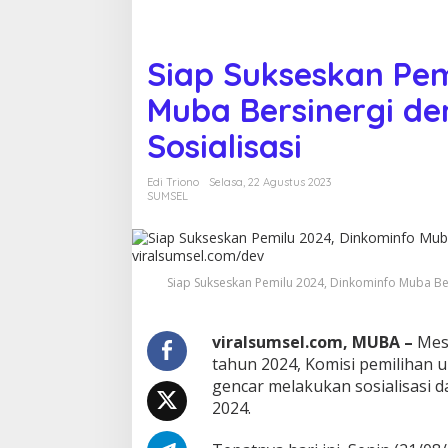
m
i
l
u
Siap Sukseskan Pem
2
0
Muba Bersinergi d
2
4
Sosialisasi
,
D
Edi Triono
Selasa, 22 Agustus 2023
i
SUMSEL
n
k
o
m
i
Siap Sukseskan Pemilu 2024, Dinkominfo Muba Ber
n
f
o
viralsumsel.com, MUBA –
Mesk
M
tahun 2024, Komisi pemilihan
u
gencar melakukan sosialisasi 
b
a
2024.
B
e