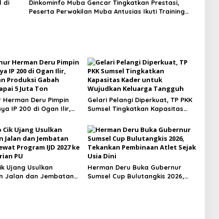
 di
Dinkominfo Muba Gencar Tingkatkan Prestasi,
Peserta Perwakilan Muba Antusias Ikuti Training
JARKOM
 Herman Deru Pimpin
Gelari Pelangi Diperkuat, TP PKK
a IP 200 di Ogan Ilir,
Sumsel Tingkatkan Kapasitas
n Produksi Gabah
Kader untuk Wujudkan Keluarga
apai 5 Juta Ton
Tangguh
k Ujang Usulkan
Herman Deru Buka Gubernur
n Jalan dan Jembatan
Sumsel Cup Bulutangkis 2026,
ewat Program IJD 2027
Tekankan Pembinaan Atlet Sejak
terian PU
Usia Dini