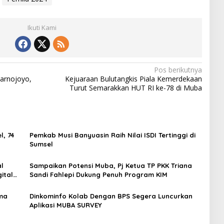
Ikuti Kami
Pos berikutnya
arnojoyo,
Kejuaraan Bulutangkis Piala Kemerdekaan
Turut Semarakkan HUT RI ke-78 di Muba
, 74
Pemkab Musi Banyuasin Raih Nilai ISDI Tertinggi di
Sumsel
l
Sampaikan Potensi Muba, Pj Ketua TP PKK Triana
ital
Sandi Fahlepi Dukung Penuh Program KIM
ama
Dinkominfo Kolab Dengan BPS Segera Luncurkan
Aplikasi MUBA SURVEY