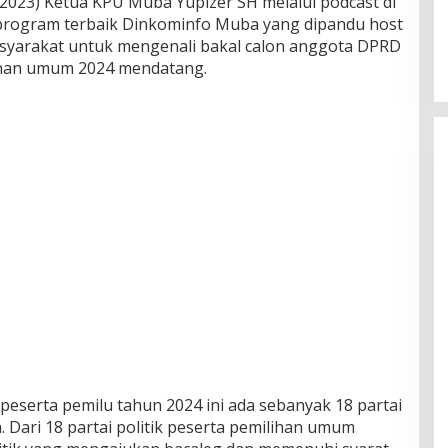
8/2023) Ketua KPU Muba Yupizer SH melalui podcast di
 program terbaik Dinkominfo Muba yang dipandu host
masyarakat untuk mengenali bakal calon anggota DPRD
han umum 2024 mendatang.
 peserta pemilu tahun 2024 ini ada sebanyak 18 partai
h. Dari 18 partai politik peserta pemilihan umum