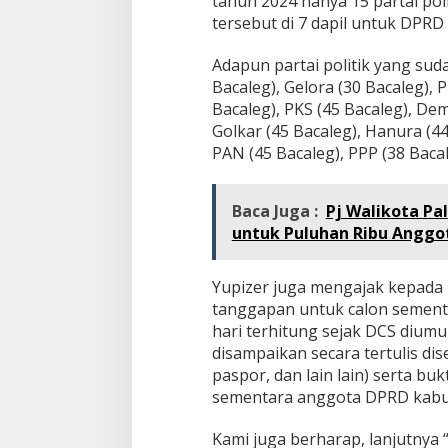
tahun 2024 hanya 15 partai po
k
tersebut di 7 dapil untuk DPR
S
o
Adapun partai politik yang sud
s
i
Bacaleg), Gelora (30 Bacaleg), 
a
Bacaleg), PKS (45 Bacaleg), Dem
l
Golkar (45 Bacaleg), Hanura (44
i
PAN (45 Bacaleg), PPP (38 Bacal
s
a
s
i
Baca Juga :
Pj Walikota P
untuk Puluhan Ribu Anggo
Yupizer juga mengajak kepad
tanggapan untuk calon sement
hari terhitung sejak DCS diu
disampaikan secara tertulis diser
paspor, dan lain lain) serta b
sementara anggota DPRD kab
Kami juga berharap, lanjutnya