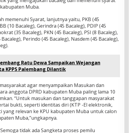
litik yang mengajukan bacaleg dan memenuhi syarat
D kabupaten Muba.
ah memenuhi Syarat, lanjutnya yaitu, PKB (45
PBB (10 Bacaleg), Gerindra (45 Bacaleg), PDIP (45
okrat (35 Bacaleg), PKN (45 Bacaleg), PSI (8 Bacaleg),
 Bacaleg), Perindo (45 Bacaleg), Nasdem (45 Bacaleg),
eg).
alembang Ratu Dewa Sampaikan Wejangan
ta KPPS Palembang Dilantik
a masyarakat agar menyampaikan Masukan dan
ara anggota DPRD kabupaten Muba paling lama 10
mumkan. “Untuk masukan dan tanggapan masyarakat
tai bukti, seperti identitas diri (KTP -El elektronik,
ukti yang relevan ke KPU kabupaten Muba untuk calon
upaten Muba,”ungkapnya.
 “Semoga tidak ada Sangketa proses pemilu