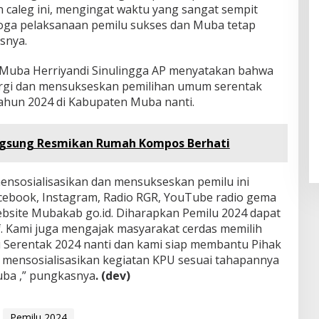
 caleg ini, mengingat waktu yang sangat sempit
moga pelaksanaan pemilu sukses dan Muba tetap
snya.
Muba Herriyandi Sinulingga AP menyatakan bahwa
rgi dan mensukseskan pemilihan umum serentak
ahun 2024 di Kabupaten Muba nanti.
gsung Resmikan Rumah Kompos Berhati
nsosialisasikan dan mensukseskan pemilu ini
cebook, Instagram, Radio RGR, YouTube radio gema
bsite Mubakab go.id. Diharapkan Pemilu 2024 dapat
sif. Kami juga mengajak masyarakat cerdas memilih
 Serentak 2024 nanti dan kami siap membantu Pihak
 mensosialisasikan kegiatan KPU sesuai tahapannya
uba ,” pungkasnya
. (dev)
Pemilu 2024