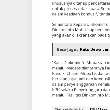
khususnya ditahap pendaftaran
untuk proses cetak suara. Se
dalam keadaan kondusif,”tanda
Sementara Kepala Dinkominfo 
Dinkominfo Muba siap bersine
yang akan dilaksanakan pada t
Baca Juga :
Ratu Dewa Lan
“Kami Dinkominfo Muba siap me
melalui Medsos diantaranya Fa
Randik, Chanel MubaTv, dan we
berjalan jujur, adil dan kondu
dalam penyelenggaraan Pemilu
KPU selaku Penyelenggara dan
melalui Fasilitas Dinkominfo M
Dinkominfo Muba
KPU Muba