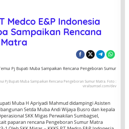
T Medco E&P Indonesia
uba Sampaikan Rencana
 Matra
mui Pj Bupati Muba Sampaikan Rencana Pengeboran Sumur Matra. Foto :
viralsumsel.com/dev
upati Muba H Apriyadi Mahmud didampingi Asisten
bangunan Setda Muba Andi Wijaya Busro dan kepala
Operasional SKK Migas Perwakilan Sumbagsel,
kait paparan rencana Pengeboran Sumur Matra
23-1 Oleh SKK Migas – KKKS PT Medco E&P Indonesia