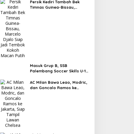
Persik Kediri Tambah Bek
Timnas Guinea-Bissau,
Marcelo Djalo Siap Jadi
Tembok Kokoh Macan Putih
Masuk Grup B, SSB
Palembang Soccer Skills U-13
Siap Berjuang di Piala
Soeratin
AC Milan Bawa Leao, Modric,
dan Goncalo Ramos ke
Jakarta, Siap Tampil Lawan
Chelsea