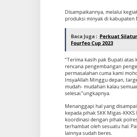
P
e
Disampaikannya, melalui kegiat
n
produksi minyak di kabupaten
g
e
b
Baca Juga :
Perkuat Silatu
o
r
Fourfeo Cup 2023
a
n
S
“Terima kasih pak Bupati atas
u
rencana pengembangan pengebo
m
permasalahan cuma kami moho
u
InsyaAllah Minggu depan, target
r
M
mudah- mudahan kalau semuany
a
selesai.”ungkapnya.
t
r
Menanggapi hal yang disampai
a
kepada pihak SKK Migas-KKKS 
koordinasi dengan pihak polres 
terhambat oleh sesuatu hal. Pa
lainnya sudah beres.