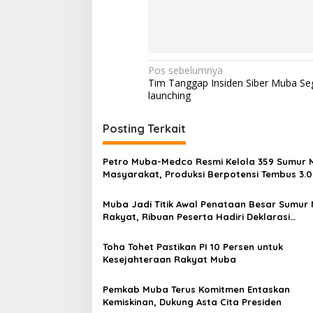
N
Pos sebelumnya
Tim Tanggap Insiden Siber Muba Se
a
launching
v
i
Posting Terkait
g
Petro Muba-Medco Resmi Kelola 359 Sumur 
a
Masyarakat, Produksi Berpotensi Tembus 3.
s
BOPD
Muba Jadi Titik Awal Penataan Besar Sumur 
i
Rakyat, Ribuan Peserta Hadiri Deklarasi
p
Implementasi Permen ESDM 14/2025
o
Toha Tohet Pastikan PI 10 Persen untuk
Kesejahteraan Rakyat Muba
s
Pemkab Muba Terus Komitmen Entaskan
Kemiskinan, Dukung Asta Cita Presiden