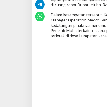
u
di ruang rapat Bupati Muba, Ra
p
a
Dalam kesempatan tersebut, K
t
i
Manager Operation Medco Ba
M
kedatangan pihaknya menemui 
u
Pemkab Muba terkait rencana
b
terletak di desa Lumpatan ke
a
S
a
m
p
a
i
k
a
n
R
e
n
c
a
n
a