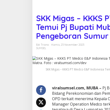
M
e
d
c
SKK Migas – KKKS P
o
E
Temui Pj Bupati M
&
P
Pengeboran Sumur
I
n
Edi Triono
Kamis, 23 November 2023
d
SUMSEL
o
n
e
s
i
SKK Migas – KKKS PT Medco E&P Indonesia Te
a
T
e
m
viralsumsel.com, MUBA –
Pj B
u
Bidang Perekonomian dan Pem
i
OPD terkait menerima Kepala 
P
j
Manager Operation Medco ter
B
tepatnya di Desa Lumpatan 20