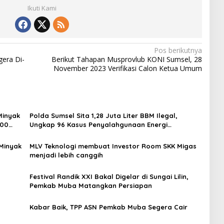
Ikuti Kami
Pos berikutnya
gera Di-
Berikut Tahapan Musprovlub KONI Sumsel, 28
November 2023 Verifikasi Calon Ketua Umum
Minyak
Polda Sumsel Sita 1,28 Juta Liter BBM Ilegal,
000
Ungkap 96 Kasus Penyalahgunaan Energi
Sepanjang 2026
Minyak
MLV Teknologi membuat Investor Room SKK Migas
menjadi lebih canggih
Festival Randik XXI Bakal Digelar di Sungai Lilin,
Pemkab Muba Matangkan Persiapan
Kabar Baik, TPP ASN Pemkab Muba Segera Cair