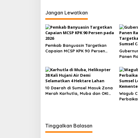
Jangan Lewatkan
Pemkab Banyuasin Targetkan
Capaian MCSP KPK 90 Persen
Gubernur
pada 2026
Panen Ray
Targetka
Sumsel C
10 Daerah di Sumsel Masuk Zona
Merah Karhutla, Muba dan OKI
Wagub Ci
Catat Kejadian Terbanyak
Perbaika
Sumsel L
ke Kemen
Tinggalkan Balasan