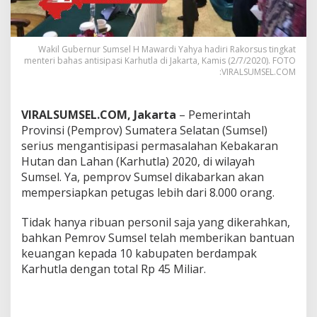
2
0
2
0
Wakil Gubernur Sumsel H Mawardi Yahya hadiri Rakorsus tingkat
S
menteri bahas antisipasi Karhutla di Jakarta, Kamis (2/7/2020). FOTO
:VIRALSUMSEL.COM
e
j
a
k
VIRALSUMSEL.COM, Jakarta
– Pemerintah
D
Provinsi (Pemprov) Sumatera Selatan (Sumsel)
i
serius mengantisipasi permasalahan Kebakaran
n
Hutan dan Lahan (Karhutla) 2020, di wilayah
i
Sumsel. Ya, pemprov Sumsel dikabarkan akan
mempersiapkan petugas lebih dari 8.000 orang.
Tidak hanya ribuan personil saja yang dikerahkan,
bahkan Pemrov Sumsel telah memberikan bantuan
keuangan kepada 10 kabupaten berdampak
Karhutla dengan total Rp 45 Miliar.