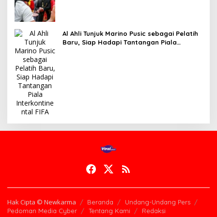
Chelsea
Al Ahli Tunjuk Marino Pusic sebagai Pelatih
Baru, Siap Hadapi Tantangan Piala
Interkontinental FIFA
Hak Cipta © Newkarma
Beranda
Undang-Undang Pers
Pedoman Media Cyber
Tentang Kami
Redaksi