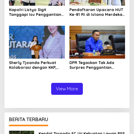
Kapolri Listyo Sigit
Pendaftaran Upacara HUT
Tanggapi Isu Penggantian,
Ke-81 RI di Istana Merdeka
Tegaskan Pergantian
Resmi Dibuka, Masyarakat
Jabatan Hak Prerogatif
Bisa Daftar Mulai Hari Ini
Presiden
Sherly Tjoanda Perkuat
DPR Tegaskan Tak Ada
Kolaborasi dengan KKP,
Surpres Penggantian
Fokus Lindungi Nelayan
Kapolri Jenderal Listyo
Kecil
Sigit
View More
BERITA TERBARU
Kendal Tornado FC Uji Kekuatan Lawan PSS