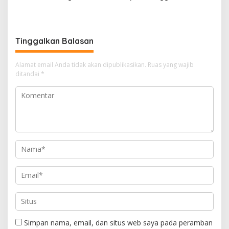
Fokus Lindungi Nelayan
Kapolri Jenderal Listyo
Kecil
Sigit
Tinggalkan Balasan
Alamat email Anda tidak akan dipublikasikan.
Ruas yang wajib
ditandai
*
Simpan nama, email, dan situs web saya pada peramban