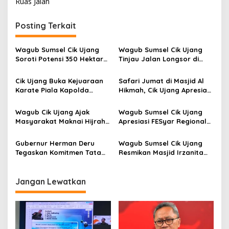
Ruas Jalan
i
g
Posting Terkait
a
s
Wagub Sumsel Cik Ujang
Wagub Sumsel Cik Ujang
Soroti Potensi 350 Hektare
Tinjau Jalan Longsor di
i
Persawahan di Desa Kamal,
Pemulutan Barat, Minta
p
Siap Dongkrak Ekonomi
Usulan Perbaikan Segera
Cik Ujang Buka Kejuaraan
Safari Jumat di Masjid Al
Warga
Diajukan
Karate Piala Kapolda
Hikmah, Cik Ujang Apresiasi
o
Sumsel 2026, Dorong
Kekompakan Warga
s
Lahirnya Atlet Berprestasi
Srimulya
Wagub Cik Ujang Ajak
Wagub Sumsel Cik Ujang
Nasional
Masyarakat Maknai Hijrah
Apresiasi FESyar Regional
sebagai Semangat
Sumatera 2026, Dorong
Perubahan pada Gebyar
Ekonomi Syariah yang
Gubernur Herman Deru
Wagub Sumsel Cik Ujang
Muharam 1448 H dan
Inklusif dan Berdaya Saing
Tegaskan Komitmen Tata
Resmikan Masjid Irzanita
Harlah Muslimat NU ke-80
Kelola Sumur Minyak
Almukarromah, Dorong
Masyarakat Sesuai Permen
Masjid Jadi Pusat
ESDM Nomor 14 Tahun 2025
Pembinaan Umat
Jangan Lewatkan
di Muba