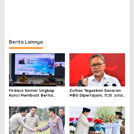
Berita Lainnya
Firdaus Komar Ungkap
Zulhas Tegaskan Sasaran
Kunci Membuat Berita
MBG Dipertajam, 11,15 Juta
Digital Menarik, FUSHPI UIN
Ibu dan Balita Jadi
Raden Fatah Perkuat
Prioritas
Branding Lewat Publikasi