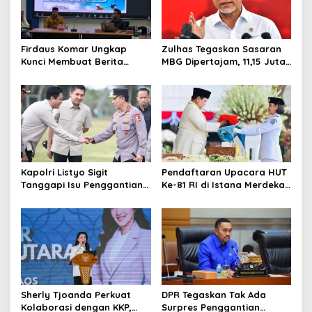
Firdaus Komar Ungkap
Zulhas Tegaskan Sasaran
Kunci Membuat Berita
MBG Dipertajam, 11,15 Juta
Digital Menarik, FUSHPI UIN
Ibu dan Balita Jadi
Raden Fatah Perkuat
Prioritas
Branding Lewat Publikasi
Kapolri Listyo Sigit
Pendaftaran Upacara HUT
Tanggapi Isu Penggantian,
Ke-81 RI di Istana Merdeka
Tegaskan Pergantian
Resmi Dibuka, Masyarakat
Jabatan Hak Prerogatif
Bisa Daftar Mulai Hari Ini
Presiden
Sherly Tjoanda Perkuat
DPR Tegaskan Tak Ada
Kolaborasi dengan KKP,
Surpres Penggantian