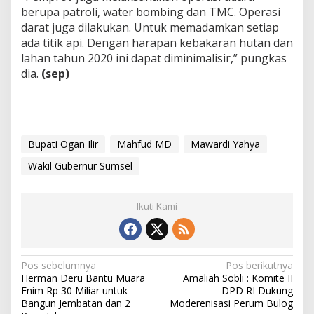
berupa patroli, water bombing dan TMC. Operasi
darat juga dilakukan. Untuk memadamkan setiap
ada titik api. Dengan harapan kebakaran hutan dan
lahan tahun 2020 ini dapat diminimalisir,” pungkas
dia.
(sep)
Bupati Ogan Ilir
Mahfud MD
Mawardi Yahya
Wakil Gubernur Sumsel
Ikuti Kami
N
Pos sebelumnya
Pos berikutnya
Herman Deru Bantu Muara
Amaliah Sobli : Komite II
a
Enim Rp 30 Miliar untuk
DPD RI Dukung
v
Bangun Jembatan dan 2
Moderenisasi Perum Bulog