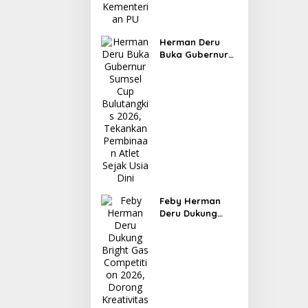
Herman Deru
Buka Gubernur
Sumsel Cup
Bulutangkis
2026, Tekankan
Pembinaan Atlet
Sejak Usia Dini
Feby Herman
Deru Dukung
Bright Gas
Competition
2026, Dorong
Kreativitas
Perempuan dan
Promosi UMKM
Kuliner Sumsel