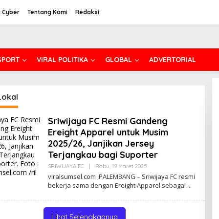
 Cyber
Tentang Kami
Redaksi
SPORT
VIRAL POLITIKA
GLOBAL
ADVERTORIAL
Lokal
Sriwijaya FC Resmi Gandeng
Ereight Apparel untuk Musim
2025/26, Janjikan Jersey
Terjangkau bagi Suporter
SRIWIJAYA FC
|
Rabu, 19 Maret 2025
O
L
viralsumsel.com ,PALEMBANG – Sriwijaya FC resmi
E
bekerja sama dengan Ereight Apparel sebagai
H
E
D
I
T
Lihat Selengkapnya