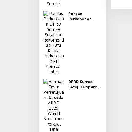
Pansus
Perkebunan
DPRD Sumsel
Serahkan
Rekomendasi
Tata Kelola
Perkebunan ke
Pemkab Lahat
DPRD Sumsel
Setujui Raperda
Pertanggungjaw
aban APBD 2025,
Banggar Soroti
Digitalisasi Aset
hingga
Penyelesaian
Utang Daerah