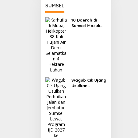
SUMSEL
10 Daerah di
Sumsel Masuk
Zona Merah
Karhutla, Muba
dan OKI Catat
Kejadian
Terbanyak
Wagub Cik Ujang
Usulkan
Perbaikan Jalan
dan Jembatan
Sumsel Lewat
Program IJD
2027 ke
Kementerian PU