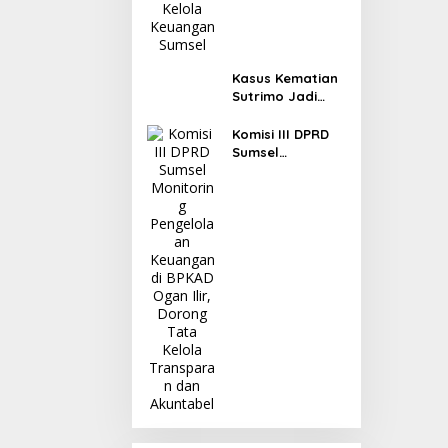
Kasus Kematian
Sutrimo Jadi
Sorotan, Ahmad
Sahroni: Publik
Komisi III DPRD
Menunggu Hasil
Sumsel
Penyelidikan
Monitoring
Polisi
Pengelolaan
Keuangan di
BPKAD Ogan Ilir,
Dorong Tata
Kelola
Transparan dan
Akuntabel