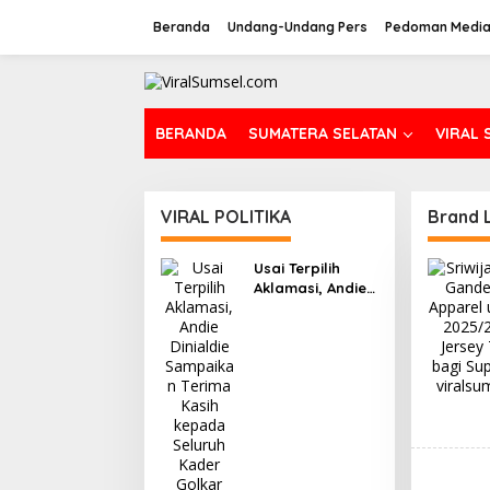
L
e
Beranda
Undang-Undang Pers
Pedoman Media
w
a
t
i
k
BERANDA
SUMATERA SELATAN
VIRAL 
e
k
o
n
VIRAL POLITIKA
Brand 
t
e
n
Usai Terpilih
Aklamasi, Andie
Dinialdie
Sampaikan
Terima Kasih
kepada Seluruh
Kader Golkar
Sumsel