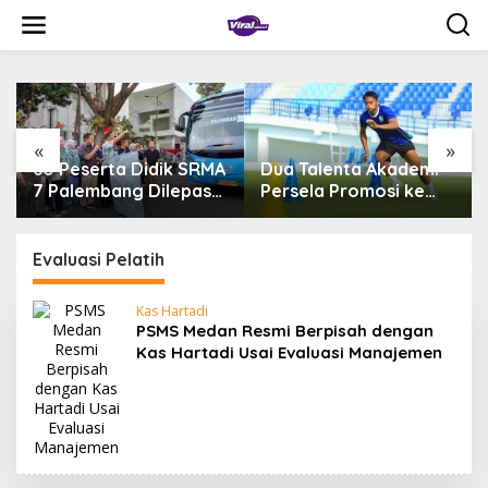
L
e
w
a
t
i
k
e
«
»
k
60 Peserta Didik SRMA
Dua Talenta Akademi
o
7 Palembang Dilepas
Persela Promosi ke
n
Menuju Sekolah
Tim Utama, Fajar dan
t
Rakyat Terintegrasi 01
Shobrian Siap
e
OKI
Bersaing di
Evaluasi Pelatih
n
Championship
Kas Hartadi
PSMS Medan Resmi Berpisah dengan
Kas Hartadi Usai Evaluasi Manajemen