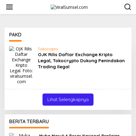
L
e
w
a
t
i
PAKD
k
e
k
Tokocrypto
o
OJK Rilis Daftar Exchange Kripto
n
Legal, Tokocrypto Dukung Penindakan
t
Trading Ilegal
e
n
Lihat Selengkapnya
BERITA TERBARU
Muba Masuk 6 Besar Nasional Penilaian