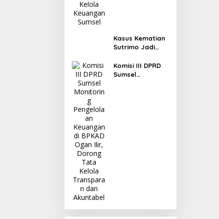
Kasus Kematian
Sutrimo Jadi
Sorotan, Ahmad
Sahroni: Publik
Komisi III DPRD
Menunggu Hasil
Sumsel
Penyelidikan
Monitoring
Polisi
Pengelolaan
Keuangan di
BPKAD Ogan Ilir,
Dorong Tata
Kelola
Transparan dan
Akuntabel