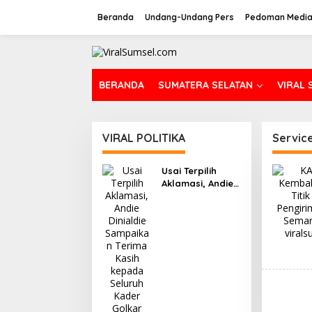
L
e
Beranda
Undang-Undang Pers
Pedoman Media
w
a
t
i
k
BERANDA
SUMATERA SELATAN
VIRAL 
e
k
o
n
VIRAL POLITIKA
Service
t
e
n
Usai Terpilih
Aklamasi, Andie
Dinialdie
Sampaikan
Terima Kasih
kepada Seluruh
Kader Golkar
Sumsel