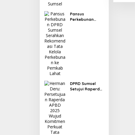
Pansus
Perkebunan
DPRD Sumsel
Serahkan
Rekomendasi
Tata Kelola
Perkebunan ke
Pemkab Lahat
DPRD Sumsel
Setujui Raperda
Pertanggungjaw
aban APBD 2025,
Banggar Soroti
Digitalisasi Aset
hingga
Penyelesaian
Utang Daerah