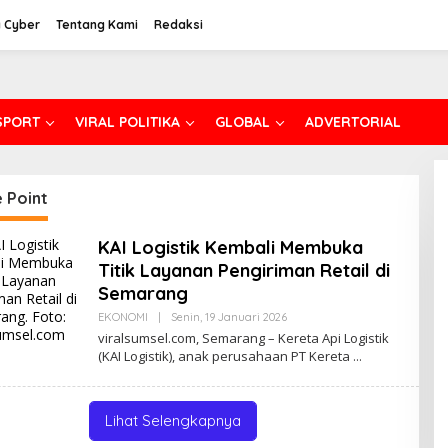
 Cyber
Tentang Kami
Redaksi
SPORT
VIRAL POLITIKA
GLOBAL
ADVERTORIAL
 Point
KAI Logistik Kembali Membuka
Titik Layanan Pengiriman Retail di
Semarang
EKONOMI
|
Senin, 19 Januari 2026
O
L
viralsumsel.com, Semarang – Kereta Api Logistik
E
(KAI Logistik), anak perusahaan PT Kereta
H
P
R
O
N
Lihat Selengkapnya
D
A