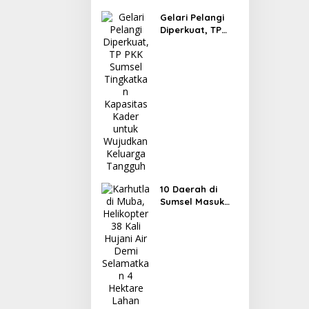
Gelari Pelangi
Diperkuat, TP
PKK Sumsel
Tingkatkan
Kapasitas Kader
untuk Wujudkan
Keluarga
Tangguh
10 Daerah di
Sumsel Masuk
Zona Merah
Karhutla, Muba
dan OKI Catat
Kejadian
Terbanyak