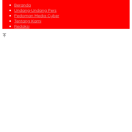
Beranda
Undang-Undang Pers
Pedoman Media Cyber
Tentang Kami
Redaksi