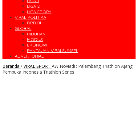
LIGA 1
LIGA 2
LIGA EROPA
VIRAL POLITIKA
DPD RI
GLOBAL
HIBURAN
MODUS
EKONOMI
PANTAUAN VIRALSUMSEL
ADVERTORIAL
Beranda
/
VIRAL SPORT
AW Noviadi : Palembang Triathlon Ajang
Pembuka Indonesia Triathlon Series