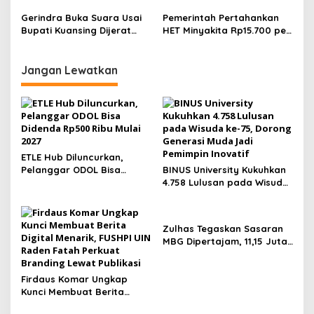
Jalani Pengobatan
Sumsel Capai Target 5 Juta
Jantung, Prabowo Minta
Ton Produksi Pangan pada
Gerindra Buka Suara Usai
Pemerintah Pertahankan
Tetap Awasi Program MBG
2029
Bupati Kuansing Dijerat
HET Minyakita Rp15.700 per
KPK, Tegaskan Tidak
Liter, Qodari: Daya Beli
Lindungi Kader
Masyarakat Jadi Prioritas
Utama
Jangan Lewatkan
ETLE Hub Diluncurkan,
Pelanggar ODOL Bisa
BINUS University Kukuhkan
Didenda Rp500 Ribu Mulai
4.758 Lulusan pada Wisuda
2027
ke-75, Dorong Generasi
Muda Jadi Pemimpin
Inovatif
Zulhas Tegaskan Sasaran
MBG Dipertajam, 11,15 Juta
Ibu dan Balita Jadi
Prioritas
Firdaus Komar Ungkap
Kunci Membuat Berita
Digital Menarik, FUSHPI UIN