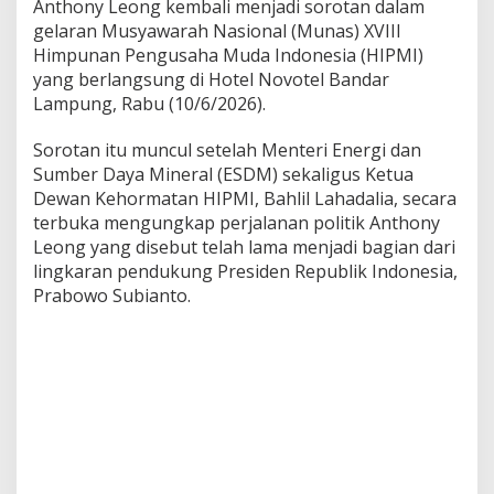
Anthony Leong kembali menjadi sorotan dalam
o
gelaran Musyawarah Nasional (Munas) XVIII
,
Himpunan Pengusaha Muda Indonesia (HIPMI)
S
e
yang berlangsung di Hotel Novotel Bandar
b
Lampung, Rabu (10/6/2026).
u
t
Sorotan itu muncul setelah Menteri Energi dan
L
Sumber Daya Mineral (ESDM) sekaligus Ketua
o
y
Dewan Kehormatan HIPMI, Bahlil Lahadalia, secara
a
terbuka mengungkap perjalanan politik Anthony
l
Leong yang disebut telah lama menjadi bagian dari
D
lingkaran pendukung Presiden Republik Indonesia,
u
Prabowo Subianto.
k
u
n
g
T
i
g
a
K
a
l