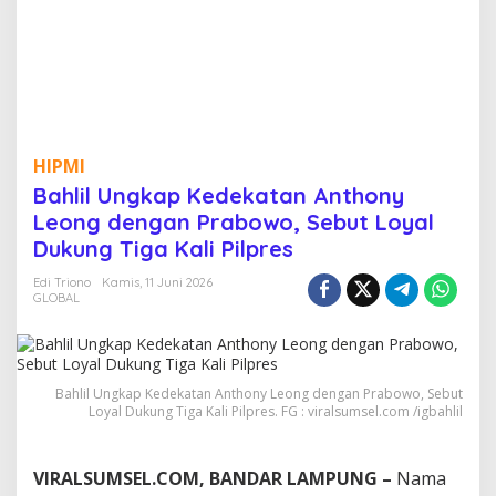
n
A
n
t
h
o
n
y
HIPMI
L
Bahlil Ungkap Kedekatan Anthony
e
o
Leong dengan Prabowo, Sebut Loyal
n
Dukung Tiga Kali Pilpres
g
d
Edi Triono
Kamis, 11 Juni 2026
e
GLOBAL
n
g
a
n
P
Bahlil Ungkap Kedekatan Anthony Leong dengan Prabowo, Sebut
Loyal Dukung Tiga Kali Pilpres. FG : viralsumsel.com /igbahlil
r
a
b
o
VIRALSUMSEL.COM, BANDAR LAMPUNG –
Nama
w