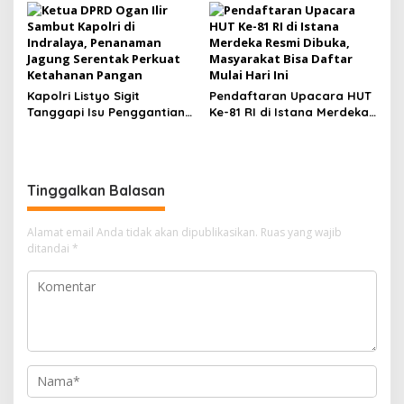
Raden Fatah Perkuat
Branding Lewat Publikasi
Kapolri Listyo Sigit
Pendaftaran Upacara HUT
Tanggapi Isu Penggantian,
Ke-81 RI di Istana Merdeka
Tegaskan Pergantian
Resmi Dibuka, Masyarakat
Jabatan Hak Prerogatif
Bisa Daftar Mulai Hari Ini
Presiden
Tinggalkan Balasan
Alamat email Anda tidak akan dipublikasikan.
Ruas yang wajib
ditandai
*