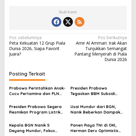
Ikuti Kami
N
Pos sebelumnya
Pos berikutnya
Peta Kekuatan 12 Grup Piala
Amir Al Ammari: Irak Akan
a
Dunia 2026, Siapa Favorit
Tunjukkan Semangat
v
Juara?
Pantang Menyerah di Piala
Dunia 2026
i
g
Posting Terkait
a
s
Prabowo Perintahkan Anak-
Presiden Prabowo
Cucu Pertamina dan PLN
Tegaskan BBM Subsidi
i
Dipangkas, Ini Alasannya
Tidak Naik, Harga Non-
p
Subsidi Bisa Turun
Presiden Prabowo Segera
Usai Mundur dari BGN,
Resmikan Program Listrik
Nanik Beberkan Dampak
o
Desa di 1.400 Lokasi, Bahlil:
Besar Program Makan
s
Akses Energi Terus
Bergizi Gratis bagi Anak
Kepala BGN Nanik S
Panen Raya TNI di OKI,
Diperluas
dan Petani
Deyang Mundur, Fokus
Herman Deru Optimistis