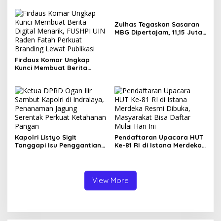
Muda Jadi Pemimpin
Inovatif
Zulhas Tegaskan Sasaran
MBG Dipertajam, 11,15 Juta
Ibu dan Balita Jadi
Prioritas
Firdaus Komar Ungkap
Kunci Membuat Berita
Digital Menarik, FUSHPI UIN
Raden Fatah Perkuat
Branding Lewat Publikasi
Kapolri Listyo Sigit
Pendaftaran Upacara HUT
Tanggapi Isu Penggantian,
Ke-81 RI di Istana Merdeka
Tegaskan Pergantian
Resmi Dibuka, Masyarakat
Jabatan Hak Prerogatif
Bisa Daftar Mulai Hari Ini
Presiden
View More