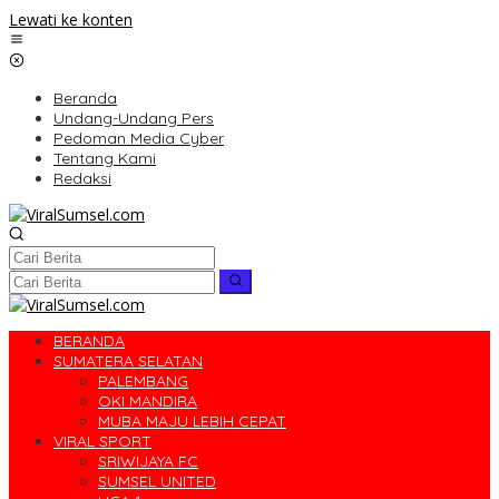
Lewati ke konten
Beranda
Undang-Undang Pers
Pedoman Media Cyber
Tentang Kami
Redaksi
BERANDA
SUMATERA SELATAN
PALEMBANG
OKI MANDIRA
MUBA MAJU LEBIH CEPAT
VIRAL SPORT
SRIWIJAYA FC
SUMSEL UNITED