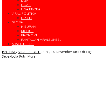
LIGA 1
LIGA 2
LIGA EROPA
VIRAL POLITIKA
DPD RI
GLOBAL
HIBURAN
MODUS
EKONOMI
PANTAUAN VIRALSUMSEL
ADVERTORIAL
Beranda
/
VIRAL SPORT
Catat, 16 Desember Kick Off Liga
Sepakbola Putri Mura