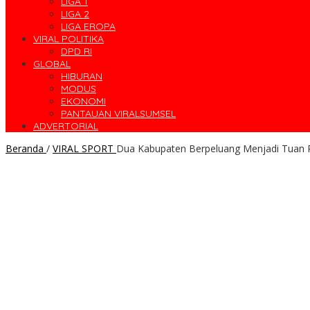
LIGA 1
LIGA 2
LIGA EROPA
VIRAL POLITIKA
DPD RI
GLOBAL
HIBURAN
MODUS
EKONOMI
PANTAUAN VIRALSUMSEL
ADVERTORIAL
Beranda
/
VIRAL SPORT
Dua Kabupaten Berpeluang Menjadi Tuan 