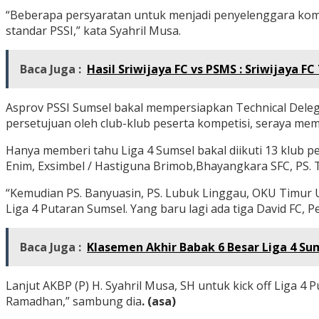
“Beberapa persyaratan untuk menjadi penyelenggara komp
standar PSSI,” kata Syahril Musa.
Baca Juga :
Hasil Sriwijaya FC vs PSMS : Sriwijaya 
Asprov PSSI Sumsel bakal mempersiapkan Technical Delega
persetujuan oleh club-klub peserta kompetisi, seraya mem
Hanya memberi tahu Liga 4 Sumsel bakal diikuti 13 klub p
Enim, Exsimbel / Hastiguna Brimob,Bhayangkara SFC, PS. Tr
“Kemudian PS. Banyuasin, PS. Lubuk Linggau, OKU Timur Un
Liga 4 Putaran Sumsel. Yang baru lagi ada tiga David FC, P
Baca Juga :
Klasemen Akhir Babak 6 Besar Liga 4 Su
Lanjut AKBP (P) H. Syahril Musa, SH untuk kick off Liga 4
Ramadhan,” sambung dia
. (asa)