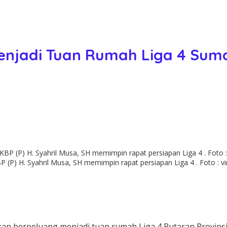
njadi Tuan Rumah Liga 4 Suma
 (P) H. Syahril Musa, SH memimpin rapat persiapan Liga 4 . Foto : v
n berpeluang menjadi tuan rumah Liga 4 Putaran Provinsi