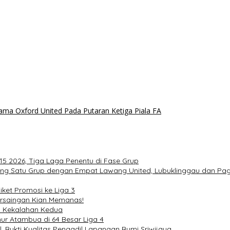
ama Oxford United Pada Putaran Ketiga Piala FA
5 2026, Tiga Laga Penentu di Fase Grup
bang Satu Grup dengan Empat Lawang United, Lubuklinggau dan Pa
ket Promosi ke Liga 3
Persaingan Kian Memanas!
an Kekalahan Kedua
ur Atambua di 64 Besar Liga 4
l, Bukti Kualitas Pengadil Lapangan Bumi Sriwijaya