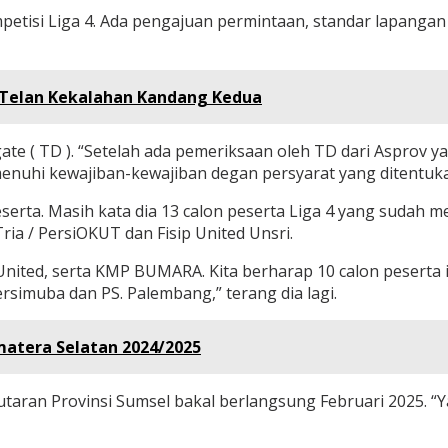
etisi Liga 4. Ada pengajuan permintaan, standar lapangan
FC Telan Kekalahan Kandang Kedua
te ( TD ). “Setelah ada pemeriksaan oleh TD dari Asprov y
enuhi kewajiban-kewajiban degan persyarat yang ditentukan
eserta. Masih kata dia 13 calon peserta Liga 4 yang sudah
ia / PersiOKUT dan Fisip United Unsri.
ited, serta KMP BUMARA. Kita berharap 10 calon peserta in
ersimuba dan PS. Palembang,” terang dia lagi.
matera Selatan 2024/2025
 Putaran Provinsi Sumsel bakal berlangsung Februari 2025. 