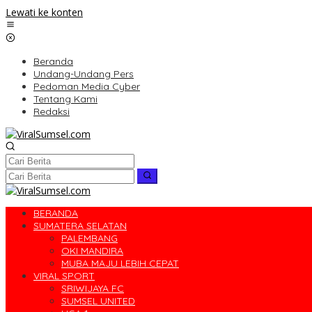
Lewati ke konten
Beranda
Undang-Undang Pers
Pedoman Media Cyber
Tentang Kami
Redaksi
BERANDA
SUMATERA SELATAN
PALEMBANG
OKI MANDIRA
MUBA MAJU LEBIH CEPAT
VIRAL SPORT
SRIWIJAYA FC
SUMSEL UNITED