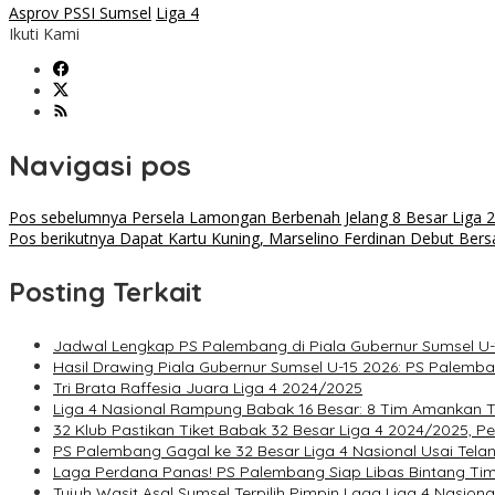
Asprov PSSI Sumsel
Liga 4
Ikuti Kami
Navigasi pos
Pos sebelumnya
Persela Lamongan Berbenah Jelang 8 Besar Liga 2
Pos berikutnya
Dapat Kartu Kuning, Marselino Ferdinan Debut Bers
Posting Terkait
Jadwal Lengkap PS Palembang di Piala Gubernur Sumsel U-1
Hasil Drawing Piala Gubernur Sumsel U-15 2026: PS Palem
Tri Brata Raffesia Juara Liga 4 2024/2025
Liga 4 Nasional Rampung Babak 16 Besar: 8 Tim Amankan Ti
32 Klub Pastikan Tiket Babak 32 Besar Liga 4 2024/2025, 
PS Palembang Gagal ke 32 Besar Liga 4 Nasional Usai Tel
Laga Perdana Panas! PS Palembang Siap Libas Bintang Tim
Tujuh Wasit Asal Sumsel Terpilih Pimpin Laga Liga 4 Nasiona