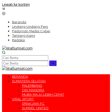
Lewati ke konten
Beranda
Undang-Undang Pers
Pedoman Media Cyber
Tentang Kami
Redaksi
BERANDA
SUMATERA SELATAN
PALEMBANG
OKI MANDIRA
MUBA MAJU LEBIH CEPAT
VIRAL SPORT
SRIWIJAYA FC
SUMSEL UNITED