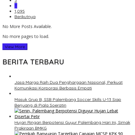
3
…
1,095
Berikutnya
No More Posts Available.
No more pages to load.
View More
BERITA TERBARU
Jasa Marga Raih Dua Penghargaan Nasional, Perkuat
Komunikasi Korporasi Berbasis Empati
Masuk Grup B, SSB Palembang Soccer Skills U-13 Siap
Berjuang di Piala Soeratin
Hujan Ringan Berpotensi Guyur Palembang Hari Ini, Simak
Prakiraan BMKG