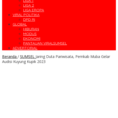
LIGA 1
LIGA 2
LIGA EROPA
VIRAL POLITIKA
DPD RI
GLOBAL
HIBURAN
MODUS
EKONOMI
PANTAUAN VIRALSUMSEL
ADVERTORIAL
Beranda
/
SUMSEL
Jaring Duta Pariwisata, Pemkab Muba Gelar
Audisi Kuyung Kupik 2023