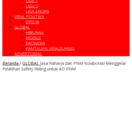
LIGA 1
LIGA 2
LIGA EROPA
VIRAL POLITIKA
DPD RI
GLOBAL
HIBURAN
MODUS
EKONOMI
PANTAUAN VIRALSUMSEL
ADVERTORIAL
Beranda
/
GLOBAL
Jasa Raharja dan PNM Kolaborasi Menggelar
Pelatihan Safety Riding untuk AO PNM