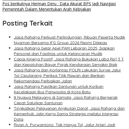
Pos berikutnya
Herman Deru : Data Akurat BPS Jadi Navigasi
Pemerintah Dalam Menentukan Arah Kebijakan
Posting Terkait
Jasa Raharja Perkuat Perlindungan, Ribuan Peserta Mudik
Nyaman Bersama IFG Group 2026 Resmi Dilepas
Jasa Raharja Gelar Apel PAM Lebaran 2025, Siapkan
Personel dan Fasilitas untuk Kelancaran Mudik
Capai Kinerja Positif, Jasa Raharja Bukukan Laba Rp1,3 T
dan Kepatuhan Bayar Pajak Kendaraan Semakin Baik
Jasa Raharja dan Korlantas POLRI Lakukan Survei Jalur
Tol Cipularang, Periksa Titik Rawan dan Berikan
Rekomendasi Perbaikan Jalan
Jasa Raharja Pastikan Santunan untuk Korban
Kecelakaan Bus Pariwisata di Kota Batu
8 Nyawa Melayang di Samala, Jasa Raharja Bergerak
Cepat Salurkan Santunan
Tingkatkan Pelayanan Angkutan Darat, Jasa Raharja dan
Kemenhub Jalin Kerja Sama Strategis melalui Integrasi
Data
Rivan A. Purwantono: Tak Hanya Tol, Jalur Arteri Jadi