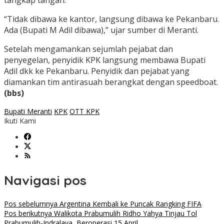
tangkap tangan.
“Tidak dibawa ke kantor, langsung dibawa ke Pekanbaru.
Ada (Bupati M Adil dibawa),” ujar sumber di Meranti.
Setelah mengamankan sejumlah pejabat dan
penyegelan, penyidik KPK langsung membawa Bupati
Adil dkk ke Pekanbaru. Penyidik dan pejabat yang
diamankan tim antirasuah berangkat dengan speedboat.
(bbs)
Bupati Meranti
KPK
OTT KPK
Ikuti Kami
Navigasi pos
Pos sebelumnya
Argentina Kembali ke Puncak Rangking FIFA
Pos berikutnya
Walikota Prabumulih Ridho Yahya Tinjau Tol
Prabumulih-Indralaya, Beroperasi 15 April