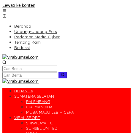
Lewati ke konten
Beranda
Undang-Undang Pers
Pedoman Media Cyber
Tentang Kami
Redaksi
BERANDA
SUMATERA SELATAN
PALEMBANG
OKI MANDIRA
MUBA MAJU LEBIH CEPAT
VIRAL SPORT
SRIWIJAYA FC
SUMSEL UNITED