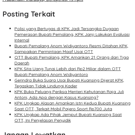
Posting Terkait
Polisi yang Bertugas di KPK Jadi Tersangka Dugaan
Pemerasan Bupati Pemalang, KPK Janji Lakukan Evaluasi
Internal
Bupati Pemalang Anom Widiyantoro Resmi Ditahan KPK,
Sampaikan Permintaan Maaf Usai OTT
OTT Bupati Pemalang, KPK Amankan 21 Orang dari Tiga
Daerah
KPK Sita Uang Tunai Lebih dari Rp2 Miliar dalam OTT
Bupati Pemalang Anom Widiyantoro
Gerindra Buka Suara Usai Bupati Kuansing Dijerat KPK,
Tegaskan Tidak Lindungi Kader
KPK Buka Peluang Periksa Menteri Kehutanan Raja Juli
Antoni, Ada Apa dengan Kasus Kuansing?
KPK Ungkap Alasan Amankan Istri Kedua Bupati Kuansing
Saat OTT, Terkait Mobil Pajero Sport Rp700 Juta
KPK Ungkap Ada Pihak Jemput Bupati Kuansing Saat
OTT, Ini Penjelasan Penyidik
Jangan Lewatkan