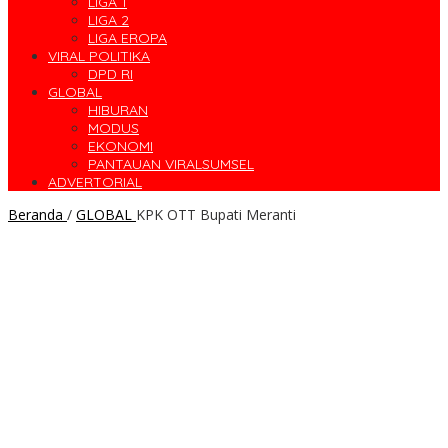
LIGA 1
LIGA 2
LIGA EROPA
VIRAL POLITIKA
DPD RI
GLOBAL
HIBURAN
MODUS
EKONOMI
PANTAUAN VIRALSUMSEL
ADVERTORIAL
Beranda
/
GLOBAL
KPK OTT Bupati Meranti